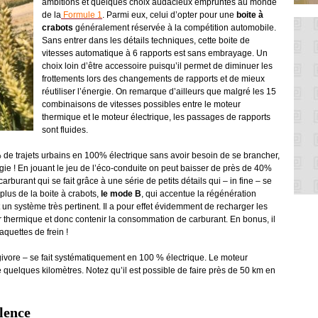
ambitions et quelques choix audacieux empruntés au monde
de la
Formule 1
. Parmi eux, celui d’opter pour une
boite à
crabots
généralement réservée à la compétition automobile.
Sans entrer dans les détails techniques, cette boite de
vitesses automatique à 6 rapports est sans embrayage. Un
choix loin d’être accessoire puisqu’il permet de diminuer les
frottements lors des changements de rapports et de mieux
réutiliser l’énergie. On remarque d’ailleurs que malgré les 15
combinaisons de vitesses possibles entre le moteur
thermique et le moteur électrique, les passages de rapports
sont fluides.
de trajets urbains en 100% électrique sans avoir besoin de se brancher,
ie ! En jouant le jeu de l’éco-conduite on peut baisser de près de 40%
urant qui se fait grâce à une série de petits détails qui – in fine – se
lus de la boite à crabots,
le mode B
, qui accentue la régénération
t un système très pertinent. Il a pour effet évidemment de recharger les
eur thermique et donc contenir la consommation de carburant. En bonus, il
quettes de frein !
givore – se fait systématiquement en 100 % électrique. Le moteur
 quelques kilomètres. Notez qu’il est possible de faire près de 50 km en
alence