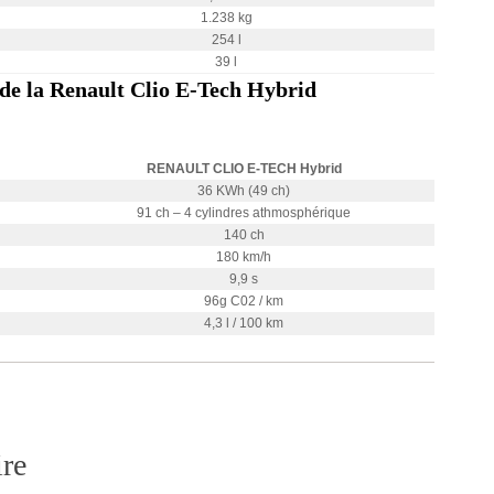
1.238 kg
254 l
39 l
 de la Renault Clio E-Tech Hybrid
RENAULT CLIO E-TECH Hybrid
36 KWh (49 ch)
91 ch – 4 cylindres athmosphérique
140 ch
180 km/h
9,9 s
96g C02 / km
4,3 l / 100 km
re