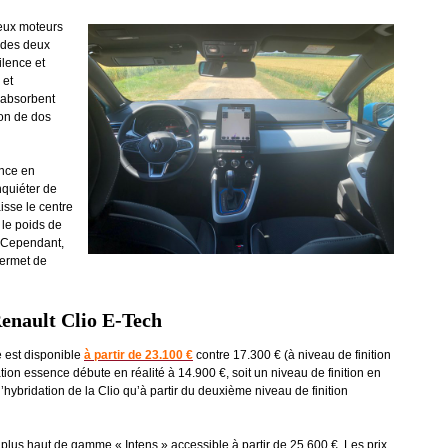
eux moteurs
r des deux
ilence et
 et
 absorbent
ion de dos
ence en
nquiéter de
isse le centre
 le poids de
r. Cependant,
permet de
Renault Clio E-Tech
 est disponible
à partir de 23.100 €
contre 17.300 € (à niveau de finition
tion essence débute en réalité à 14.900 €, soit un niveau de finition en
l’hybridation de la Clio qu’à partir du deuxième niveau de finition
n plus haut de gamme « Intens » accessible à partir de 25.600 €. Les prix