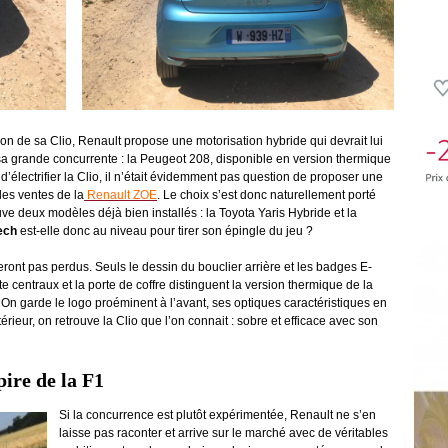
on de sa Clio, Renault propose une motorisation hybride qui devrait lui
 sa grande concurrente : la Peugeot 208, disponible en version thermique
 d’électrifier la Clio, il n’était évidemment pas question de proposer une
 les ventes de la
Renault ZOE
. Le choix s’est donc naturellement porté
ve deux modèles déjà bien installés : la Toyota Yaris Hybride et la
Tech
est-elle donc au niveau pour tirer son épingle du jeu ?
eront pas perdus. Seuls le dessin du bouclier arrière et les badges E-
 centraux et la porte de coffre distinguent la version thermique de la
. On garde le logo proéminent à l’avant, ses optiques caractéristiques en
térieur, on retrouve la Clio que l’on connait : sobre et efficace avec son
ire de la F1
Si la concurrence est plutôt expérimentée, Renault ne s’en
laisse pas raconter et arrive sur le marché avec de véritables