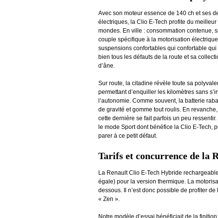
Avec son moteur essence de 140 ch et ses d
électriques, la Clio E-Tech profite du meilleu
mondes. En ville : consommation contenue, s
couple spécifique à la motorisation électrique
suspensions confortables qui confortable qui
bien tous les défauts de la route et sa collect
d’âne.
Sur route, la citadine révèle toute sa polyval
permettant d’enquiller les kilomètres sans s’i
l’autonomie. Comme souvent, la batterie raba
de gravité et gomme tout roulis. En revanche,
cette dernière se fait parfois un peu ressenti
le mode Sport dont bénéfice la Clio E-Tech, 
parer à ce petit défaut.
Tarifs et concurrence de la 
La Renault Clio E-Tech Hybride rechargeable
égale) pour la version thermique. La motorisa
dessous. Il n’est donc possible de profiter de 
« Zen ».
Notre modèle d’essai bénéficiait de la finitio