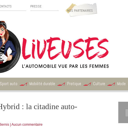
ONTACTS
PRESSE
NOS PARTENAIRES
Sport auto
Mobilité durable
Pratique
Culture
Mode
ybrid : la citadine auto-
Bernis
|
Aucun commentaire