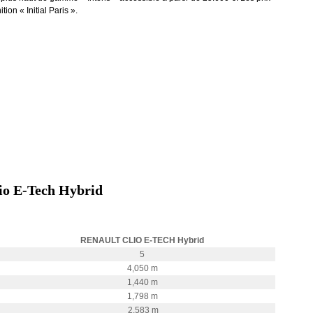
ion « Initial Paris ».
lio E-Tech Hybrid
RENAULT CLIO E-TECH Hybrid
5
4,050 m
1,440 m
1,798 m
2,583 m