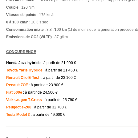
Puissance maxi
: 116 ch en puissance cumulée (+16 ch par rapport à la géné
Couple
: 120 Nm
Vitesse de pointe
: 175 km/h
0 à 100 km/h
: 10,3 s sec
Consommation
mixte
: 3,8 l/100 km (1l de moins que la génération précédent
Emissions de CO2
(WLTP)
: 87 g/km
.
CONCURRENCE
Honda Jazz hybride
: à partir de 21.990 €
Toyota Yaris Hybride
: à partir de 21.450 €
Renault Clio E-Tech
: à partir de 23.100 €
Renault ZOE
: à partir de 23.900 €
Fiat 500e
: à partir de 24.500 €
Volkswagen T-Cross
: à partir de 25.790 €
Peugeot e-208
: à partir de 32.700 €
Tesla Model 3
: à partir de 49.600 €