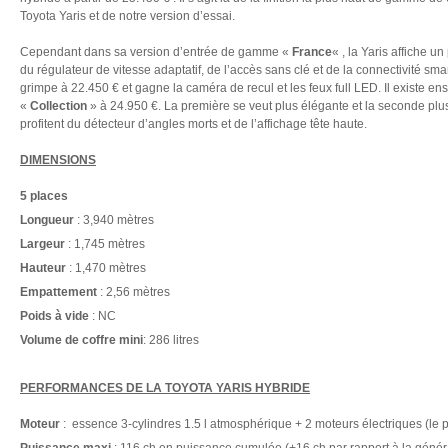
Toyota Yaris et de notre version d’essai.
Cependant dans sa version d’entrée de gamme «
France
« , la Yaris affiche u
du régulateur de vitesse adaptatif, de l’accès sans clé et de la connectivité sma
grimpe à 22.450 € et gagne la caméra de recul et les feux full LED. Il existe ens
«
Collection
» à 24.950 €. La première se veut plus élégante et la seconde plus
profitent du détecteur d’angles morts et de l’affichage tête haute.
DIMENSIONS
5 places
Longueur
: 3,940 mètres
Largeur
: 1,745 mètres
Hauteur
: 1,470 mètres
Empattement
: 2,56 mètres
Poids à vide
: NC
Volume de coffre
mini
: 286 litres
.
PERFORMANCES DE LA TOYOTA YARIS HYBRIDE
Moteur
: essence 3-cylindres 1.5 l atmosphérique + 2 moteurs électriques (le 