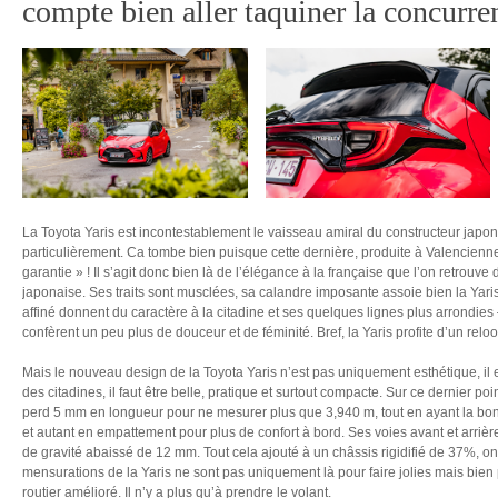
compte bien aller taquiner la concurre
La Toyota Yaris est incontestablement le vaisseau amiral du constructeur japo
particulièrement. Ca tombe bien puisque cette dernière, produite à Valenciennes
garantie » ! Il s’agit donc bien là de l’élégance à la française que l’on retrouv
japonaise. Ses traits sont musclées, sa calandre imposante assoie bien la Yaris
affiné donnent du caractère à la citadine et ses quelques lignes plus arrondies –
confèrent un peu plus de douceur et de féminité. Bref, la Yaris profite d’un rel
Mais le nouveau design de la Toyota Yaris n’est pas uniquement esthétique, il 
des citadines, il faut être belle, pratique et surtout compacte. Sur ce dernier poi
perd 5 mm en longueur pour ne mesurer plus que 3,940 m, tout en ayant la b
et autant en empattement pour plus de confort à bord. Ses voies avant et arriè
de gravité abaissé de 12 mm. Tout cela ajouté à un châssis rigidifié de 37%, o
mensurations de la Yaris ne sont pas uniquement là pour faire jolies mais bi
routier amélioré. Il n’y a plus qu’à prendre le volant.