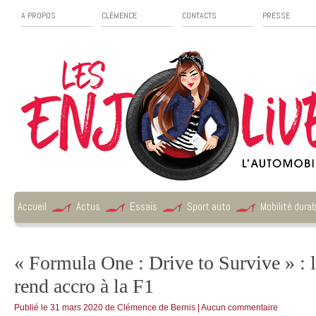
A PROPOS
CLÉMENCE
CONTACTS
PRESSE
Accueil
Actus
Essais
Sport auto
Mobilité durab
« Formula One : Drive to Survive » : l
rend accro à la F1
Publié le
31 mars 2020
de
Clémence de Bernis
|
Aucun commentaire