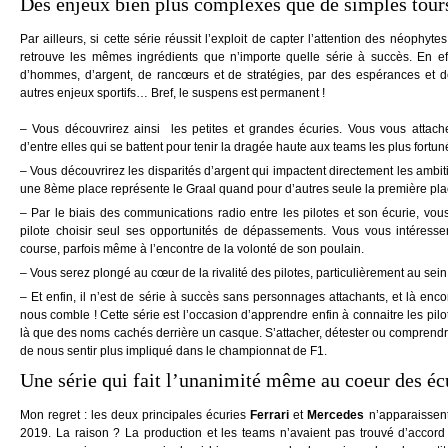
Des enjeux bien plus complexes que de simples tours
Par ailleurs, si cette série réussit l’exploit de capter l’attention des néoph
retrouve les mêmes ingrédients que n’importe quelle série à succès. En eff
d’hommes, d’argent, de rancœurs et de stratégies, par des espérances et d
autres enjeux sportifs… Bref, le suspens est permanent !
– Vous découvrirez ainsi les petites et grandes écuries. Vous vous attach
d’entre elles qui se battent pour tenir la dragée haute aux teams les plus fortun
– Vous découvrirez les disparités d’argent qui impactent directement les ambi
une 8ème place représente le Graal quand pour d’autres seule la première pla
– Par le biais des communications radio entre les pilotes et son écurie, vo
pilote choisir seul ses opportunités de dépassements. Vous vous intéresse
course, parfois même à l’encontre de la volonté de son poulain.
– Vous serez plongé au cœur de la rivalité des pilotes, particulièrement au se
– Et enfin, il n’est de série à succès sans personnages attachants, et là enco
nous comble ! Cette série est l’occasion d’apprendre enfin à connaitre les pil
là que des noms cachés derrière un casque. S’attacher, détester ou comprendr
de nous sentir plus impliqué dans le championnat de F1.
Une série qui fait l’unanimité même au coeur des éc
Mon regret : les deux principales écuries
Ferrari
et
Mercedes
n’apparaissent
2019. La raison ? La production et les teams n’avaient pas trouvé d’accord