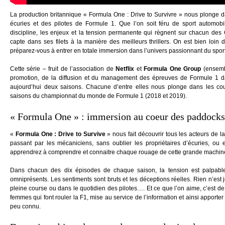
La production britannique « Formula One : Drive to Survivre » nous plonge da
écuries et des pilotes de Formule 1. Que l’on soit féru de sport automob
discipline, les enjeux et la tension permanente qui règnent sur chacun des 
capte dans ses filets à la manière des meilleurs thrillers. On est bien loin
préparez-vous à entrer en totale immersion dans l’univers passionnant du spor
Cette série – fruit de l’association de
Netflix
et
Formula One Group
(ensembl
promotion, de la diffusion et du management des épreuves de Formule 1 
aujourd’hui deux saisons. Chacune d’entre elles nous plonge dans les cou
saisons du championnat du monde de Formule 1 (2018 et 2019).
« Formula One » : immersion au coeur des paddocks
«
Formula One : Drive to Survive
» nous fait découvrir tous les acteurs de l
passant par les mécaniciens, sans oublier les propriétaires d’écuries, ou 
apprendrez à comprendre et connaitre chaque rouage de cette grande machine
Dans chacun des dix épisodes de chaque saison, la tension est palpable.
omniprésents. Les sentiments sont bruts et les déceptions réelles. Rien n’est
pleine course ou dans le quotidien des pilotes…. Et ce que l’on aime, c’est de
femmes qui font rouler la F1, mise au service de l’information et ainsi apporte
peu connu.