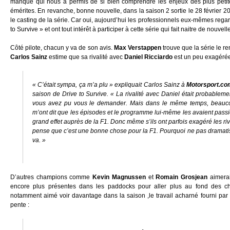
manque qui nous a permis de si bien comprendre les enjeux des plus petites
émérites. En revanche, bonne nouvelle, dans la saison 2 sortie le 28 février 2
le casting de la série. Car oui, aujourd’hui les professionnels eux-mêmes rega
to Survive » et ont tout intérêt à participer à cette série qui fait naitre de nouvel
Côté pilote, chacun y va de son avis.
Max Verstappen
trouve que la série le ren
Carlos Sainz
estime que sa rivalité avec
Daniel Ricciardo
est un peu exagérée
« C’était sympa, ça m’a plu » expliquait Carlos Sainz à
Motorsport.co
saison de Drive to Survive.
« La rivalité avec Daniel était probable
vous avez pu vous le demander. Mais dans le même temps, beauco
m’ont dit que les épisodes et le programme lui-même les avaient pass
grand effet auprès de la F1. Donc même s’ils ont parfois exagéré les rival
pense que c’est une bonne chose pour la F1. Pourquoi ne pas dramati
va. »
D’autres champions comme
Kevin Magnussen
et
Romain Grosjean
aimerai
encore plus présentes dans les paddocks pour aller plus au fond des chos
notamment aimé voir davantage dans la saison ,le travail acharné fourni pa
pente :