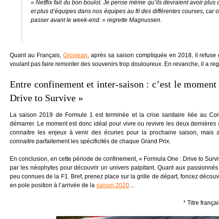
« Netflix fait du bon boulot. Je pense même qu’ils devraient avoir plus
et plus d’équipes dans nos équipes au fil des différentes courses, car o
passer avant le week-end. »
regrette Magnussen.
Quant au Français,
Grosjean
, après sa saison compliquée en 2018, il refuse 
voulant pas faire remonter des souvenirs trop douloureux. En revanche, il a rega
Entre confinement et inter-saison : c’est le momen
Drive to Survive »
La saison 2019 de Formule 1 est terminée et la crise sanitaire liée au C
démarrer. Le moment est donc idéal pour vivre ou revivre les deux dernières
connaitre les enjeux à venir des écuries pour la prochaine saison, mais a
connaitre parfaitement les spécificités de chaque Grand Prix.
En conclusion, en cette période de confinement, « Formula One : Drive to Sur
par les néophytes pour découvrir un univers palpitant. Quant aux passionnés
peu connues de la F1. Bref, prenez place sur la grille de départ, foncez décou
en pole position à l’arrivée de la
saison 2020
…
* Titre frança