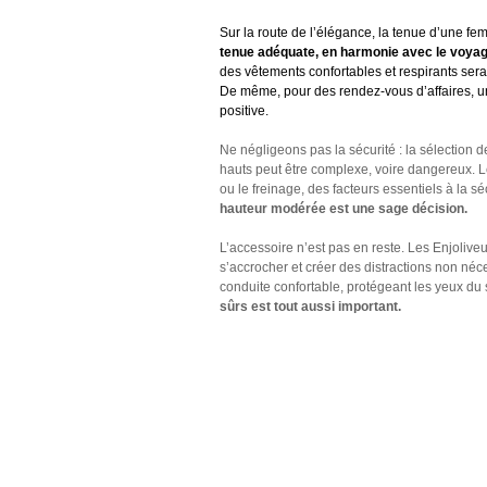
Sur la route de l’élégance, la tenue d’une fem
tenue adéquate, en harmonie avec le voyage
des vêtements confortables et respirants sera
De même, pour des rendez-vous d’affaires, u
positive.
Ne négligeons pas la sécurité : la sélection 
hauts peut être complexe, voire dangereux. Le 
ou le freinage, des facteurs essentiels à la sé
hauteur modérée est une sage décision.
L’accessoire n’est pas en reste. Les Enjolive
s’accrocher et créer des distractions non néc
conduite confortable, protégeant les yeux du so
sûrs est tout aussi important.