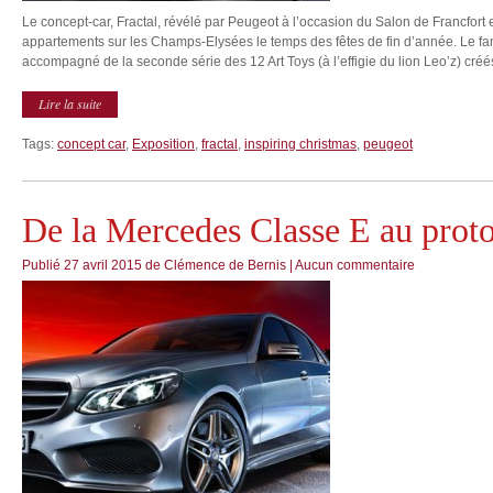
Le concept-car, Fractal, révélé par Peugeot à l’occasion du Salon de Francfort
appartements sur les Champs-Elysées le temps des fêtes de fin d’année. Le fa
accompagné de la seconde série des 12 Art Toys (à l’effigie du lion Leo’z) créés
Lire la suite
Tags:
concept car
,
Exposition
,
fractal
,
inspiring christmas
,
peugeot
De la Mercedes Classe E au pro
Publié
27 avril 2015
de
Clémence de Bernis
|
Aucun commentaire