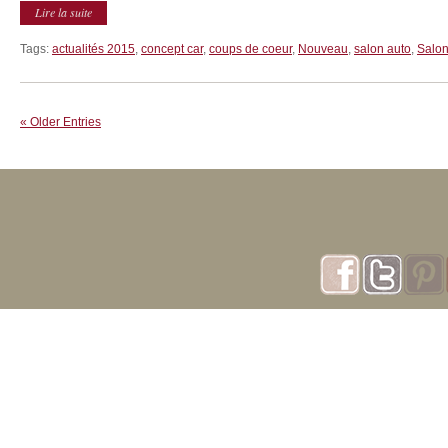
Lire la suite
Tags:
actualités 2015
,
concept car
,
coups de coeur
,
Nouveau
,
salon auto
,
Salo
« Older Entries