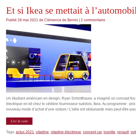
Et si Ikea se mettait à l’automobi
Publié
28 mai 2021
de
Clémence de Bernis
|
2 commentaire
Un étudiant américain en design, Ryan Schlotthauer, a imaginé un concept fou 
électrique en kit chez le célèbre fournisseur suédois, Ikea. Au programme : prix
nouveau mode d’achat d’une voiture ! L’idée est séduisante mais peut-être pas e
Lire la suite
Tags:
actus 2021
,
citadine
,
citadine électrique
,
concept car
,
insolite
,
renault
,
voi