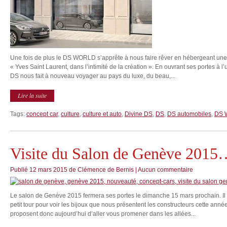
Une fois de plus le DS WORLD s’apprête à nous faire rêver en hébergeant une 
« Yves Saint Laurent, dans l’intimité de la création ». En ouvrant ses portes à l’
DS nous fait à nouveau voyager au pays du luxe, du beau,...
Lire la suite
Tags:
concept car
,
culture
,
culture et auto
,
Divine DS
,
DS
,
DS automobiles
,
DS W
Visite du Salon de Genève 2015
Publié
12 mars 2015
de
Clémence de Bernis
|
Aucun commentaire
Le salon de Genève 2015 fermera ses portes le dimanche 15 mars prochain. Il e
petit tour pour voir les bijoux que nous présentent les constructeurs cette anné
proposent donc aujourd’hui d’aller vous promener dans les allées...