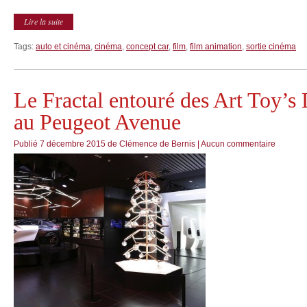
Lire la suite
Tags:
auto et cinéma
,
cinéma
,
concept car
,
film
,
film animation
,
sortie cinéma
Le Fractal entouré des Art Toy’
au Peugeot Avenue
Publié
7 décembre 2015
de
Clémence de Bernis
|
Aucun commentaire