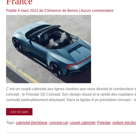
France
Publié
4 mars 2022
de
Clémence de Bernis
|
Aucun commentaire
C’est un coupé-cabriolet aux lignes ciselées que nous dévoile le constructeu
concept : le Polestar O2 Concept. Son design réussi et la rareté des roadsters é
curiosité particulièrement séduisant. Dans la lignée d’un précédent concept – le
Lire la suite
Tags:
cabriolet électrique
,
concept car
,
coupé cabriolet
,
Polestar
,
voiture electr