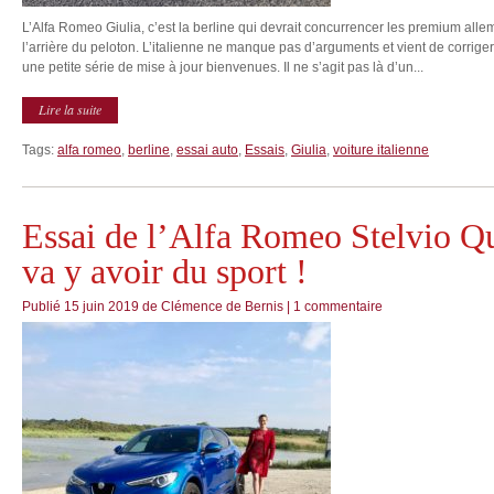
L’Alfa Romeo Giulia, c’est la berline qui devrait concurrencer les premium allem
l’arrière du peloton. L’italienne ne manque pas d’arguments et vient de corrig
une petite série de mise à jour bienvenues. Il ne s’agit pas là d’un...
Lire la suite
Tags:
alfa romeo
,
berline
,
essai auto
,
Essais
,
Giulia
,
voiture italienne
Essai de l’Alfa Romeo Stelvio Qua
va y avoir du sport !
Publié
15 juin 2019
de
Clémence de Bernis
|
1 commentaire