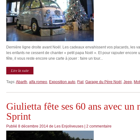
Dernière ligne droite avant Noël. Les cadeaux envahissent vos placards, les 
les enfants ne cessent de chanter « petit papa Noël ». Et pour rajouter encore
fête, il vous reste encore une carte à jouer : faire un tour...
Lire la suite
Tags:
Abarth
,
alfa romeo
,
Exposition auto
,
Fiat
,
Garage du Père Noël
,
Jeep
,
Mot
Giulietta fête ses 60 ans avec u
Sprint
Publié
8 décembre 2014
de
Les Enjoliveuses
|
2 commentaire