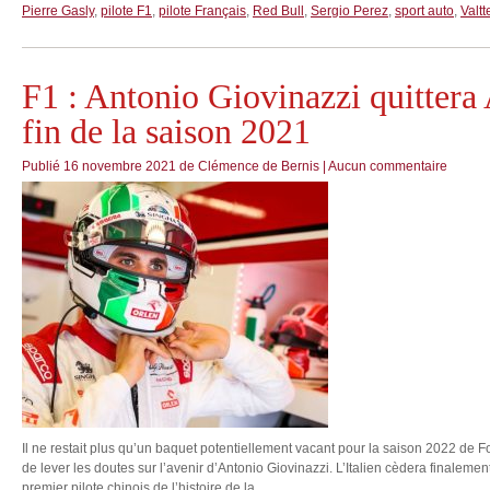
Pierre Gasly
,
pilote F1
,
pilote Français
,
Red Bull
,
Sergio Perez
,
sport auto
,
Valtt
F1 : Antonio Giovinazzi quittera
fin de la saison 2021
Publié
16 novembre 2021
de
Clémence de Bernis
|
Aucun commentaire
Il ne restait plus qu’un baquet potentiellement vacant pour la saison 2022 de Fo
de lever les doutes sur l’avenir d’Antonio Giovinazzi. L’Italien cèdera finalement
premier pilote chinois de l’histoire de la...