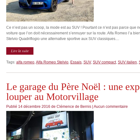
Ce n’est pas un scoop, la mode est au SUV ! Pourtant ce n’est pas parce que n
voiture que l’on doit nécessairement s’ennuyer sur la route. Alfa Romeo l’a bi
Stelvio Quadriflogio une alternative sportive aux SUV classiques....
Lire la suite
Tags:
alfa romeo
,
Alfa Romeo Stelvio
,
Essais
,
SUV
,
SUV compact
,
SUV italien
,
Le garage du Père Noël : une exp
louper au Motorvillage
Publié
14 décembre 2016
de
Clémence de Bernis
|
Aucun commentaire