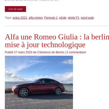
Lire la suite
Tags:
actus 2021
,
alfa romeo
,
Formule 1
,
pilote
,
pilote F1
,
sport auto
Alfa une Romeo Giulia : la berlin
mise à jour technologique
Publié
27 mars 2020
de
Clémence de Bernis
|
2 commentaire