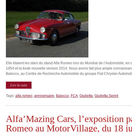
Elle étaient les stars du stand Alfa Romeo lors du Mondial de l’Automobile, en oc
1954 et la toute nouvelle version 2014. Nous avons fait plus ample connaissanc
Balocco, au Centre de Recherche Automobile du groupe Fiat Chrysler Automobil
Lire la suite
Tags:
alfa romeo
,
anniversaire
,
Balocco
,
FCA
,
Giulietta
,
Giulietta Sprint
Alfa’Mazing Cars, l’exposition p
Romeo au MotorVillage, du 18 jui