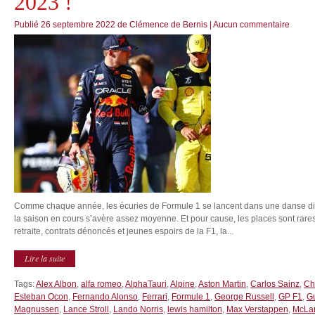
2023 !
Publié
26 septembre 2022
de
Clémence de Bernis
|
Aucun commentaire
Comme chaque année, les écuries de Formule 1 se lancent dans une danse dia
la saison en cours s’avère assez moyenne. Et pour cause, les places sont rares
retraite, contrats dénoncés et jeunes espoirs de la F1, la...
Lire la suite
Tags:
Alex Albon
,
alfa romeo
,
AlphaTauri
,
Alpine
,
Aston Martin
,
Carlos Sainz
,
Ch
Esteban Ocon
,
Fernando Alonso
,
Ferrari
,
Formule 1
,
George Russell
,
GP F1
,
G
Magnussen
,
Lance Stroll
,
Lando Norris
,
lewis hamilton
,
Max Verstappen
,
McLa