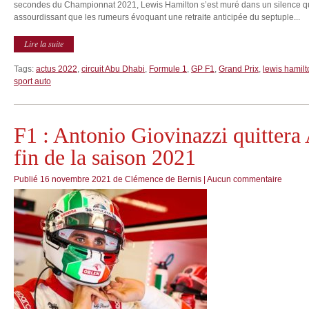
secondes du Championnat 2021, Lewis Hamilton s’est muré dans un silence qui n
assourdissant que les rumeurs évoquant une retraite anticipée du septuple...
Lire la suite
Tags:
actus 2022
,
circuit Abu Dhabi
,
Formule 1
,
GP F1
,
Grand Prix
,
lewis hamilt
sport auto
F1 : Antonio Giovinazzi quittera
fin de la saison 2021
Publié
16 novembre 2021
de
Clémence de Bernis
|
Aucun commentaire