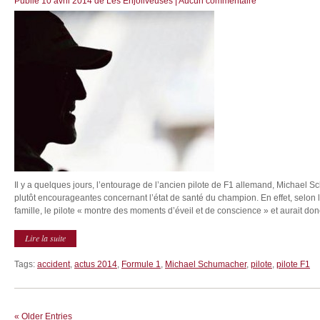
Publié
10 avril 2014
de
Les Enjoliveuses
|
Aucun commentaire
Il y a quelques jours, l’entourage de l’ancien pilote de F1 allemand, Michael S
plutôt encourageantes concernant l’état de santé du champion. En effet, selon 
famille, le pilote « montre des moments d’éveil et de conscience » et aurait donc
Lire la suite
Tags:
accident
,
actus 2014
,
Formule 1
,
Michael Schumacher
,
pilote
,
pilote F1
« Older Entries