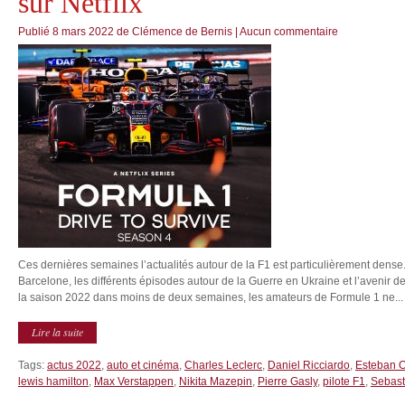
sur Netflix
Publié
8 mars 2022
de
Clémence de Bernis
|
Aucun commentaire
Ces dernières semaines l’actualités autour de la F1 est particulièrement dense.
Barcelone, les différents épisodes autour de la Guerre en Ukraine et l’avenir 
la saison 2022 dans moins de deux semaines, les amateurs de Formule 1 ne...
Lire la suite
Tags:
actus 2022
,
auto et cinéma
,
Charles Leclerc
,
Daniel Ricciardo
,
Esteban 
lewis hamilton
,
Max Verstappen
,
Nikita Mazepin
,
Pierre Gasly
,
pilote F1
,
Sebast