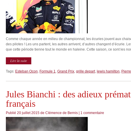
Comme chaque année en milieu de championnat, les écuries jouent aux chaises
des pilotes ! Les uns partent, les autres arrivent, d’autres changent d’écurie. L
que cette période tienne tout le monde en haleine. Cette saison, ce sont les no
Lire la suite
Tags:
Esteban Ocon
,
Formule 1
,
Grand Prix
,
grille depart
,
lewis hamilton
,
Pierre
Jules Bianchi : des adieux prémat
français
Publié
20 juillet 2015
de
Clémence de Bernis
|
1 commentaire