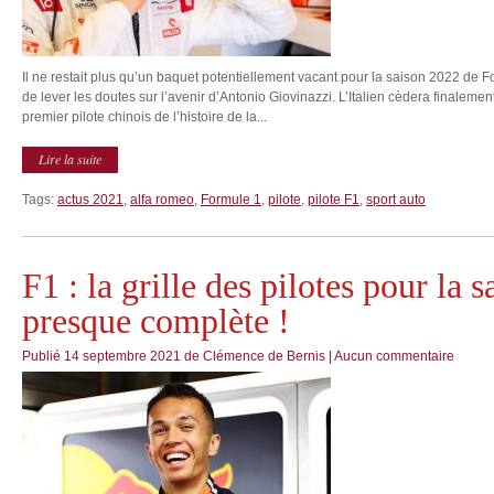
Il ne restait plus qu’un baquet potentiellement vacant pour la saison 2022 de Fo
de lever les doutes sur l’avenir d’Antonio Giovinazzi. L’Italien cèdera finalement
premier pilote chinois de l’histoire de la...
Lire la suite
Tags:
actus 2021
,
alfa romeo
,
Formule 1
,
pilote
,
pilote F1
,
sport auto
F1 : la grille des pilotes pour la 
presque complète !
Publié
14 septembre 2021
de
Clémence de Bernis
|
Aucun commentaire