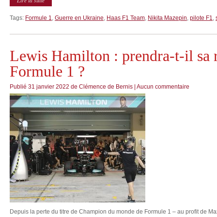
Lire la suite
Tags:
Formule 1
,
Guerre en Ukraine
,
Haas F1 Team
,
Nikita Mazepin
,
pilote F1
,
Lewis Hamilton : prendra-t-il sa r
Formule 1 ?
Publié
31 janvier 2022
de
Clémence de Bernis
|
Aucun commentaire
Depuis la perte du titre de Champion du monde de Formule 1 – au profit de Ma