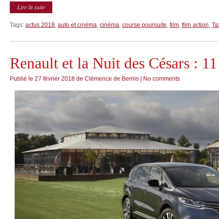
Lire la suite
Tags:
actus 2018
,
auto et cinéma
,
cinéma
,
course poursuite
,
film
,
film action
,
Ta
Renault et la Nuit des Césars : 11
Publié le
27 février 2018
de
Clémence de Bernis
|
No comments