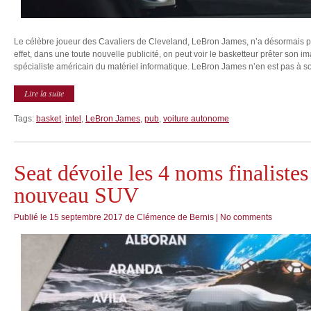
Le célèbre joueur des Cavaliers de Cleveland, LeBron James, n’a désormais p
effet, dans une toute nouvelle publicité, on peut voir le basketteur prêter son i
spécialiste américain du matériel informatique. LeBron James n’en est pas à so
Lire la suite
Tags:
basket
,
intel
,
LeBron James
,
pub
,
voiture autonome
Seat dévoile les 4 noms finaliste
nouveau SUV
Publié le
15 septembre 2017
de
Clémence de Bernis
|
No comments