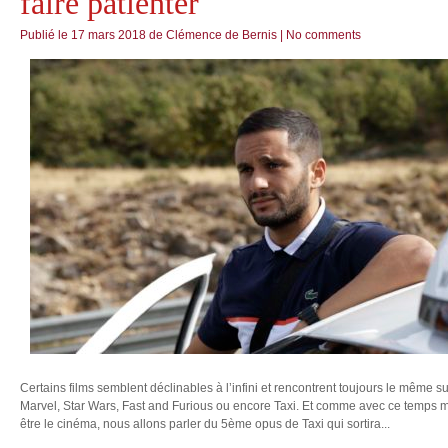
faire patienter
Publié le
17 mars 2018
de
Clémence de Bernis
|
No comments
Certains films semblent déclinables à l’infini et rencontrent toujours le même su
Marvel, Star Wars, Fast and Furious ou encore Taxi. Et comme avec ce temps m
être le cinéma, nous allons parler du 5ème opus de Taxi qui sortira...