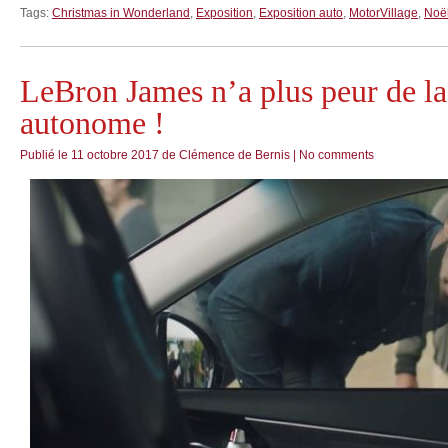
Tags:
Christmas in Wonderland
,
Exposition
,
Exposition auto
,
MotorVillage
,
Noë
LeBron James n’a plus peur de la
autonome !
Publié le
11 octobre 2017
de
Clémence de Bernis
|
No comments