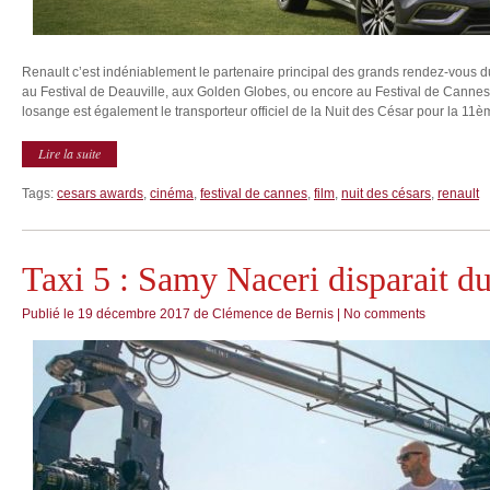
Renault c’est indéniablement le partenaire principal des grands rendez-vous d
au Festival de Deauville, aux Golden Globes, ou encore au Festival de Cannes
losange est également le transporteur officiel de la Nuit des César pour la 11
Lire la suite
Tags:
cesars awards
,
cinéma
,
festival de cannes
,
film
,
nuit des césars
,
renault
Taxi 5 : Samy Naceri disparait du
Publié le
19 décembre 2017
de
Clémence de Bernis
|
No comments