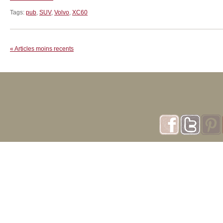
Tags:
pub
,
SUV
,
Volvo
,
XC60
« Articles moins recents