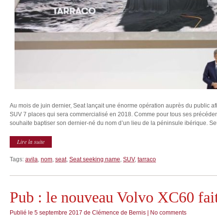
Au mois de juin dernier, Seat lançait une énorme opération auprès du public a
SUV 7 places qui sera commercialisé en 2018. Comme pour tous ses précédent
souhaite baptiser son dernier-né du nom d’un lieu de la péninsule ibérique. Se
Lire la suite
Tags:
avila
,
nom
,
seat
,
Seat seeking name
,
SUV
,
tarraco
Pub : le nouveau Volvo XC60 fait
Publié le
5 septembre 2017
de
Clémence de Bernis
|
No comments