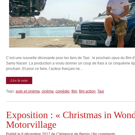
C’est une nouvelle décevante pour les fans de Taxi : le prochain opus du film 
Samy Naceri. La production a voulu donner un coup de frais à ce cinquième épi
prochain. Et pour ce faire, l’acteur français ne...
Lire la suite
Tags:
auto et cinéma
,
cinéma
,
comédie
,
film
,
film action
,
Taxi
Exposition : « Christmas in Wond
Motorvillage
Publié le
6 décembre 2017
de
Clémence de Bernis
|
No comments