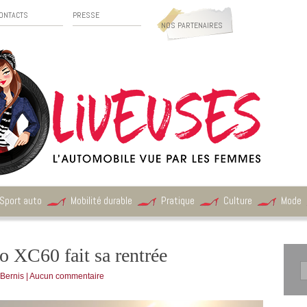
ONTACTS
PRESSE
NOS PARTENAIRES
Sport auto
Mobilité durable
Pratique
Culture
Mode
o XC60 fait sa rentrée
Bernis
|
Aucun commentaire