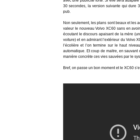
avec une publicité forte. Si elle sera adapté
30 secondes, la version suivante qui dure 3
pub.
Non seulement, les plans sont beaux et les a
valeur le nouveau Volvo XC60 sans en avoir l’a
écoutant le discours apaisant de la mère (un 
voiture) et en admirant l’extérieur du Volvo 
l’écolière et l’on termine sur le haut ni
automatique. Et coup de maitre, en sauvant cet
manière concrète ces vies sauvées par le sy
Bref, on passe un bon moment et le XC60 s’en 