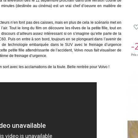
e à la télévision dès le 11 septembre prochain dans une version courte de
 minutes (destinée au cinéma) est un vrai chef d’oeuvre en matière de
cteurs n’en font pas des caisses, mais en plus de cela le scénario met en
ir. Tout le long du film on découvre les rêves de la petite fille, tout en
discours d’ailleurs assez intéressant si on s’imagine qu’elle parle de la
XC60. Puis on entre à son bord, toujours en se plongeant dans l’avenir de
veau de technologie embarquée dans le SUV avec le freinage d’urgence
te petite fille attendrissante de l’accident, Volvo nous fait visualiser de
stème de freinage d’urgence.
sort avec les acclamations de la foule. Belle rentrée pour Volvo !