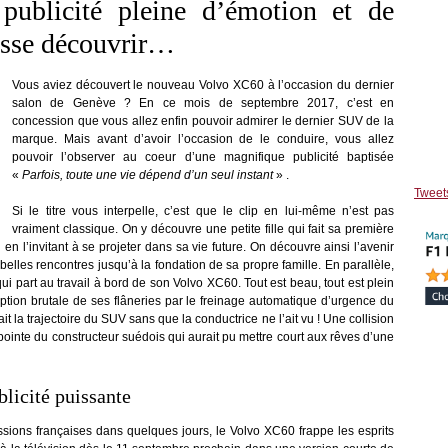
publicité pleine d’émotion et de
aisse découvrir…
Vous aviez découvert le nouveau Volvo XC60 à l’occasion du dernier
salon de Genève ? En ce mois de septembre 2017, c’est en
concession que vous allez enfin pouvoir admirer le dernier SUV de la
marque. Mais avant d’avoir l’occasion de le conduire, vous allez
pouvoir l’observer au coeur d’une magnifique publicité baptisée
«
Parfois, toute une vie dépend d’un seul instant
» .
Tweet
Si le titre vous interpelle, c’est que le clip en lui-même n’est pas
vraiment classique. On y découvre une petite fille qui fait sa première
en l’invitant à se projeter dans sa vie future. On découvre ainsi l’avenir
 belles rencontres jusqu’à la fondation de sa propre famille. En parallèle,
ui part au travail à bord de son Volvo XC60. Tout est beau, tout est plein
rruption brutale de ses flâneries par le freinage automatique d’urgence du
it la trajectoire du SUV sans que la conductrice ne l’ait vu ! Une collision
pointe du constructeur suédois qui aurait pu mettre court aux rêves d’une
licité puissante
sions françaises dans quelques jours, le Volvo XC60 frappe les esprits