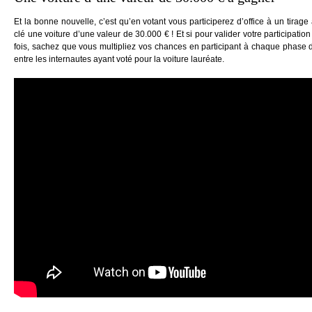
Et la bonne nouvelle, c’est qu’en votant vous participerez d’office à un tirage 
clé une voiture d’une valeur de 30.000 € ! Et si pour valider votre participation
fois, sachez que vous multipliez vos chances en participant à chaque phase de
entre les internautes ayant voté pour la voiture lauréate.