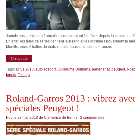
Jamais nos tennismen français nous ont autant fait rêver depuis la victoire d
En effet, les têtes de séries tiennent leur rang et les outsiders bousculent la hi
Monfils après 4 balles de match, tous dépassent nos espérances....
Lire la suite
Tags:
actus 2013
,
auto et sport
,
Guillaume Dolmans
,
partenariat
,
peugeot
,
Road
tennis
,
Tsonga
Roland-Garros 2013 : vibrez avec
spéciales Peugeot !
Publié
28 mai 2013
de
Clémence de Bernis
|
2 commentaire