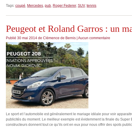
Tags:
coupé
,
Mercedes
,
pub
,
Roger Federer
,
SUV
,
tennis
Peugeot et Roland Garros : un ma
Publié
30 mai 2014
de
Clémence de Bernis
|
Aucun commentaire
Le sport et l’automobile est généralement le mariage idéale pour voir apparaitr
publicités du moment. Le meilleur exemple est évidemment la finale du Super 
constructeurs donnent tout ce qu’ils ont en eux pour nous offrir des spots public