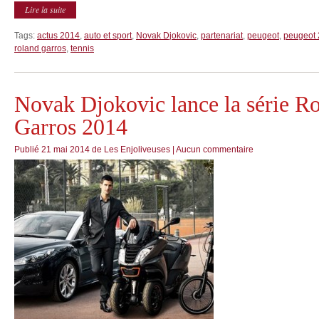
Lire la suite
Tags:
actus 2014
,
auto et sport
,
Novak Djokovic
,
partenariat
,
peugeot
,
peugeot
roland garros
,
tennis
Novak Djokovic lance la série R
Garros 2014
Publié
21 mai 2014
de
Les Enjoliveuses
|
Aucun commentaire