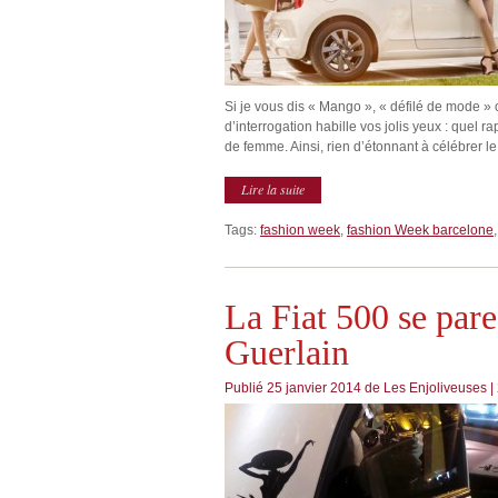
Si je vous dis « Mango », « défilé de mode » 
d’interrogation habille vos jolis yeux : quel r
de femme. Ainsi, rien d’étonnant à célébrer l
Lire la suite
Tags:
fashion week
,
fashion Week barcelone
La Fiat 500 se par
Guerlain
Publié
25 janvier 2014
de
Les Enjoliveuses
|