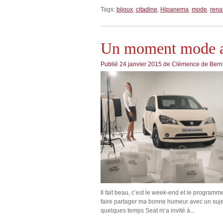
Tags:
bijoux
,
citadine
,
Hipanema
,
mode
,
rena
Un moment mode a
Publié
24 janvier 2015
de
Clémence de Bern
Il fait beau, c’est le week-end et le program
faire partager ma bonne humeur avec un sujet fr
quelques temps Seat m’a invité à...