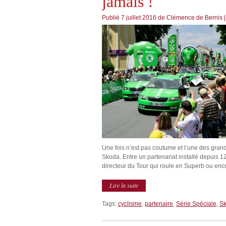
jamais !
Publié
7 juillet 2016
de
Clémence de Bernis
Une fois n’est pas coutume et l’une des gran
Skoda. Entre un partenariat installé depuis 
directeur du Tour qui roule en Superb ou enco
Lire la suite
Tags:
cyclisme
,
partenaire
,
Série Spéciale
,
S