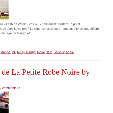
ou « Fashion Week » vos yeux pétillent et pourtant un point
apport avec la voiture ? La réponse est simple, l’automobile est une affaire
e mariage de Mango et...
,
Mango
,
Mii
,
Mii by mango
,
mode
,
seat
,
Série Spéciale
e de La Petite Robe Noire by
2 commentaire