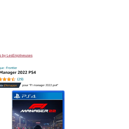
s by LesEnjoliveuses