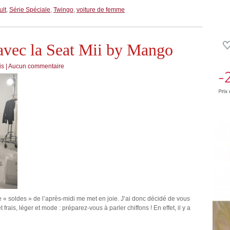
ult
,
Série Spéciale
,
Twingo
,
voiture de femme
vec la Seat Mii by Mango
is
|
Aucun commentaire
me « soldes » de l’après-midi me met en joie. J’ai donc décidé de vous
ais, léger et mode : préparez-vous à parler chiffons ! En effet, il y a