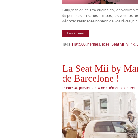
Girly, fashion et ultra originales, les voiture
disponibles en séries limitées, les voitures 
dégotter l’auto rose bonbon de vos rêves, n’hé
Lire la suite
Tags:
Fiat 500
,
hermès
,
rose
,
Seat Mii Miinx
,
La Seat Mii by Man
de Barcelone !
Publié
30 janvier 2014
de
Clémence de Bern