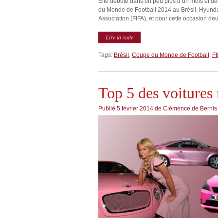
Elle débute dans un peu plus d’un mois et dé
du Monde de Football 2014 au Brésil. Hyundai 
Association (FIFA), et pour cette occasion deu
Lire la suite
Tags:
Brésil
,
Coupe du Monde de Football
,
FI
Top 5 des voitures 
Publié
5 février 2014
de
Clémence de Bernis