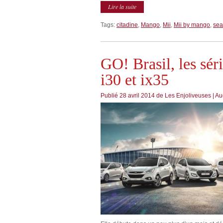
Lire la suite
Tags:
citadine
,
Mango
,
Mii
,
Mii by mango
,
sea
GO! Brasil, les sér
i30 et ix35
Publié
28 avril 2014
de
Les Enjoliveuses
|
Au