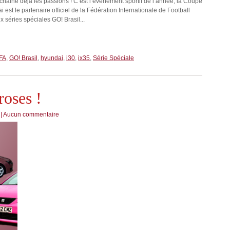
chaine déjà les passions ! C’est l’événement sportif de l’année, la Coupe
est le partenaire officiel de la Fédération Internationale de Football
x séries spéciales GO! Brasil...
FA
,
GO! Brasil
,
hyundai
,
i30
,
ix35
,
Série Spéciale
roses !
|
Aucun commentaire