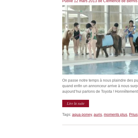
Publié
12 mars 2013
de
Clémence de Bernis
On passe notre temps à nous plaindre des publ
quand enfin un annonceur arrive à nous surpren
aujourd’hui parlons de Toyota ! Honnêtement s
Lire la suite
Tags:
aqua poney
,
auris
,
moments plus
,
Prius