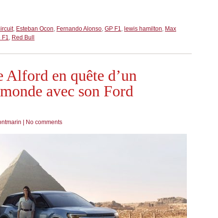
ircuit
,
Esteban Ocon
,
Fernando Alonso
,
GP F1
,
lewis hamilton
,
Max
e F1
,
Red Bull
e Alford en quête d’un
 monde avec son Ford
ontmarin
|
No comments