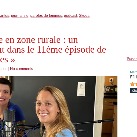
rantes
,
journaliste
,
paroles de femmes
,
podcast
,
Skoda
e en zone rurale : un
t dans le 11ème épisode de
es »
Tweet
euses
|
No comments