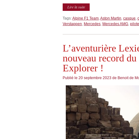
Lire la suite
Tags:
Alpine F1 Team
,
Aston Martin
,
casque
,
c
Verstappen
,
Mercedes
,
Mercedes AMG
,
pilot
L’aventurière Lexi
nouveau record du
Explorer !
Publié le
20 septembre 2023
de
Benoit de M