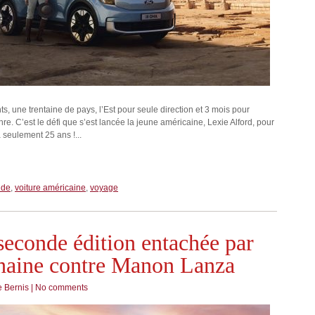
s, une trentaine de pays, l’Est pour seule direction et 3 mois pour
e. C’est le défi que s’est lancée la jeune américaine, Lexie Alford, pour
seulement 25 ans !...
nde
,
voiture américaine
,
voyage
seconde édition entachée par
 haine contre Manon Lanza
 Bernis
|
No comments