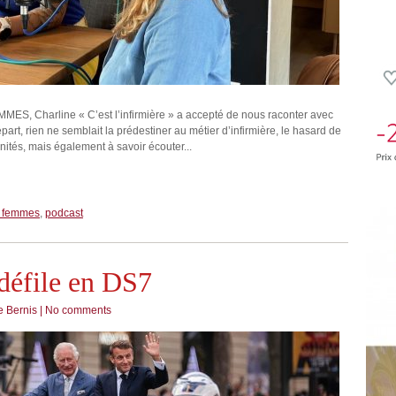
, Charline « C’est l’infirmière » a accepté de nous raconter avec
part, rien ne semblait la prédestiner au métier d’infirmière, le hasard de
tunités, mais également à savoir écouter...
e femmes
,
podcast
 défile en DS7
 Bernis
|
No comments