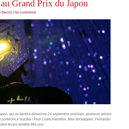
s au Grand Prix du Japon
 Bernis
|
No comments
apon, qui se tiendra dimanche 24 septembre prochain, plusieurs pilotes
il porteront à Suzuka ! Pour Lewis Hamilton, Max Verstappen, Fernando
leil levant semble être une...