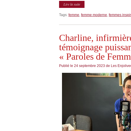
Lire la suite
Tags:
femme
,
femme moderne
,
femmes inspi
Charline, infirmièr
témoignage puissan
« Paroles de Femm
Publié le
24 septembre 2023
de
Les Enjoliv