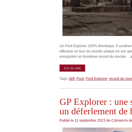
Un Ford Explorer 100% électrique, 5 continent
effectuer un tour du monde unique en son genr
enregistrer un troisième record du monde… a 
Lire la suite
Tags:
défi
,
Ford
,
Ford Explorer
,
record du mo
GP Explorer : une 
un déferlement de
Publié le
11 septembre 2023
de
Clémence de