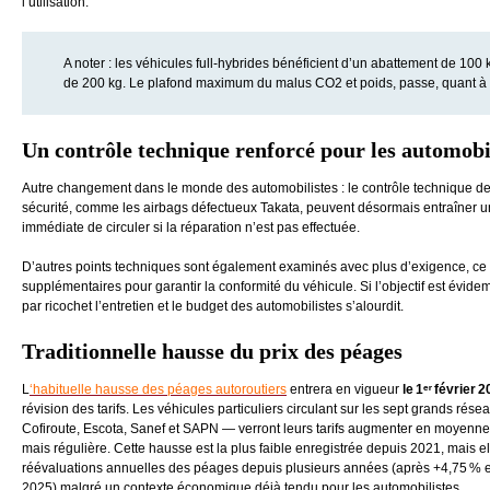
l’utilisation.
A noter : les véhicules full-hybrides bénéficient d’un abattement de 100
de 200 kg. Le plafond maximum du malus CO2 et poids, passe, quant à l
Un contrôle technique renforcé pour les automobi
Autre changement dans le monde des automobilistes : le contrôle technique devi
sécurité, comme les airbags défectueux Takata, peuvent désormais entraîner une
immédiate de circuler si la réparation n’est pas effectuée.
D’autres points techniques sont également examinés avec plus d’exigence, ce q
supplémentaires pour garantir la conformité du véhicule. Si l’objectif est évide
par ricochet l’entretien et le budget des automobilistes s’alourdit.
Traditionnelle hausse du prix des péages
L
‘habituelle hausse des péages autoroutiers
entrera en vigueur
le 1ᵉʳ février 
révision des tarifs. Les véhicules particuliers circulant sur les sept grands 
Cofiroute, Escota, Sanef et SAPN — verront leurs tarifs augmenter en moyenn
mais régulière. Cette hausse est la plus faible enregistrée depuis 2021, mais e
réévaluations annuelles des péages depuis plusieurs années (après +4,75 % 
2025) malgré un contexte économique déjà tendu pour les automobilistes.