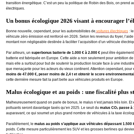
transition énergétique. C’est un peu la politique de Robin des Bois, on prend
électriques.
Un bonus écologique 2026 visant à encourager l’é
Bonne nouvelle, cependant, pour les automobilistes de
voitures électriques
: l
véhicule zéro émission est renforcé en 2026. Selon les revenus du foyer, l’aide
montant non négligeable destinée à faciliter l’acquisition d’un véhicule élect
Par ailleurs, un
superbonus batterie de 1.000 € à 2.000 €
peut être également 
batterie est fabriquée en Europe. Cette aide a non seulement pour ambition de 
mais elle a surtout pour but de soutenir la production locale face à une industr
que menaçante pour les acteurs du vieux continent. Attention cependant, pour en
moins de 47.000 €, peser moins de 2,4 t et obtenir le score environnement
cette dernière mesure fait la part belle aux véhicules produits en Europe.
Malus écologique et au poids : une fiscalité plus s
Malheureusement quand on parle de bonus, le malus n’est jamais très loin. Et e
polluants seront davantage taxés qu’en 2025. Le seuil du
malus CO₂ passe à 1
auparavant, ce qui soumet un plus grand nombre de véhicules à la taxe écolog
Parallèlement, le
malus au poids s’applique aux véhicules dépassant 1.500 
poids. Cette mesure particulièrement les SUV et les grosses berlines qui devien