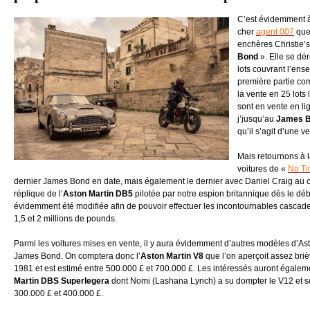
C’est évidemment à 
cher
agent 007
que 
enchères Christie’s
Bond
». Elle se dé
lots couvrant l’en
première partie co
la vente en 25 lots
sont en vente en l
j’jusqu’au
James B
qu’il s’agit d’une ve
Mais retournons à la
voitures de «
No Ti
dernier James Bond en date, mais également le dernier avec Daniel Craig au ca
réplique de l’
Aston Martin DB5
pilotée par notre espion britannique dès le débu
évidemment été modifiée afin de pouvoir effectuer les incontournables cascade
1,5 et 2 millions de pounds.
Parmi les voitures mises en vente, il y aura évidemment d’autres modèles d’Ast
James Bond. On comptera donc l’
Aston Martin V8
que l’on aperçoit assez bri
1981 et est estimé entre 500.000 £ et 700.000 £. Les intéressés auront également
Martin DBS Superlegera
dont Nomi (Lashana Lynch) a su dompter le V12 et se
300.000 £ et 400.000 £.