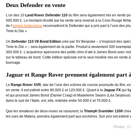
Deux Defender en vente
L’un des 10
Land Rover Defender 110
du film sera également mis en vente pou
500.000 £. Le montant récolté par ka vente sera reversé à la Croix Rouge Brit
de l’
espion britannique
reconnaitront le Defender qui a pris part à l’une des pl
Time to Die ».
Un
Defender 110 V8 Bond Edition
crée par SV Bespoke – s’inspirant des spéci
Time to Die » – sera également de la partie. Produit à seulement 300 exemplaire
300.000 £. L’acquéreur apercevra des petits clins d’œil à James Bond avec n
sur le tableau de bord. Cette édition spéciale est le seul modèle mis en vente à
tournage.
Jaguar et Range Rover prennent également part à 
Le
Range Rover SVR
, star de l’une des scènes de course poursuite du film, e
en vente. Il est estimé entre 80.000 £ et 120.000 £. Quant à la
Jaguar FX
qui f
et qui poursuit James Bond (Daniel Craig) et Madeleine Swann (Léa Seydoux) 
dans le sud de l’Italie, est, elle, estimée entre 50.000 £ et 70.000 £.
Que les amateurs de deux-roues se rassurent, la
Triumph Srambler 1200
chev
les rues de Matera, prendra également part aux enchères. Son prix est estimé e
Photos : 