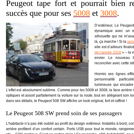
Peugeot tape fort et pourrait bien 
succès que pour ses
5008
et
3008
.
D’extérieur, Le Peugeo
dynamique avec un ef
silhouette qui ne m’ava
là, ça marche ! Si la
vers
elle est d’ailleurs finali
de l’année 2018
» – la v
envier. Le nouveau 
reconcilier avec cette si
Hormis ses lignes eff
personnalité particu
lumineuse qui encadre 
L’effet est absolument sublime. Comme pour les 5008 et 3008, la face arrière r
optiques et assoit parfaitement la voiture sur la route, tout en allégeant son
dans ses détails, le Peugeot 508 SW affiche un look original, fort et raffiné !
Le Peugeot 508 SW prend soin de ses passagers
L’habitacle n’a pas été oublié au profit du design extérieur. Installés à bord, 
arrière profitent d’un confort certain. Ports USB pour tout le monde, rangem