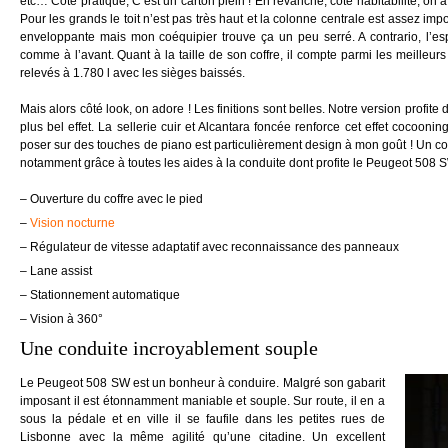
etc… Côté pratique, C’est un carton plein ! En revanche, côté habitabilité, on a
Pour les grands le toit n’est pas très haut et la colonne centrale est assez imp
enveloppante mais mon coéquipier trouve ça un peu serré. A contrario, l’esp
comme à l’avant. Quant à la taille de son coffre, il compte parmi les meilleur
relevés à 1.780 l avec les sièges baissés.
Mais alors côté look, on adore ! Les finitions sont belles. Notre version profite
plus bel effet. La sellerie cuir et Alcantara foncée renforce cet effet cocoonin
poser sur des touches de piano est particulièrement design à mon goût ! Un confo
notamment grâce à toutes les aides à la conduite dont profite le Peugeot 508 S
– Ouverture du coffre avec le pied
–
Vision nocturne
– Régulateur de vitesse adaptatif avec reconnaissance des panneaux
– Lane assist
– Stationnement automatique
– Vision à 360°
Une conduite incroyablement souple
Le Peugeot 508 SW est un bonheur à conduire. Malgré son gabarit
imposant il est étonnamment maniable et souple. Sur route, il en a
sous la pédale et en ville il se faufile dans les petites rues de
Lisbonne avec la même agilité qu’une citadine. Un excellent