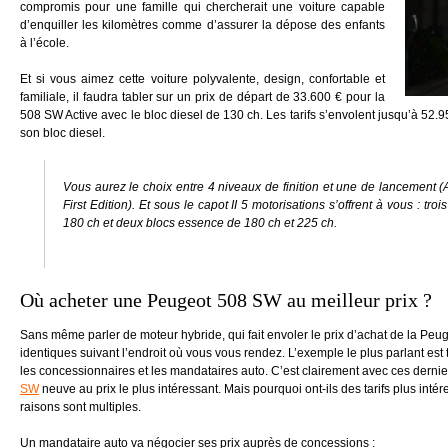
compromis pour une famille qui chercherait une voiture capable
d’enquiller les kilomètres comme d’assurer la dépose des enfants
à l’école.
Et si vous aimez cette voiture polyvalente, design, confortable et
familiale, il faudra tabler sur un prix de départ de 33.600 € pour la
508 SW Active avec le bloc diesel de 130 ch. Les tarifs s’envolent jusqu’à 52.
son bloc diesel.
Vous aurez le choix entre 4 niveaux de finition et une de lancement (A
First Edition). Et sous le capot II 5 motorisations s’offrent à vous : tro
180 ch et deux blocs essence de 180 ch et 225 ch.
Où acheter une Peugeot 508 SW au meilleur prix ?
Sans même parler de moteur hybride, qui fait envoler le prix d’achat de la Peugeo
identiques suivant l’endroit où vous vous rendez. L’exemple le plus parlant est t
les concessionnaires et les mandataires auto. C’est clairement avec ces derni
SW
neuve au prix le plus intéressant. Mais pourquoi ont-ils des tarifs plus intér
raisons sont multiples.
Un mandataire auto va négocier ses prix auprès de concessions :