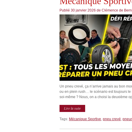
Mécanique Sportiv
Publié
30 janvier 2026
de
Clémence de Bern
Un pneu crevé, ça n’arrive jamais au bon mom
ou en plein rush… le scénario est toujours 
soi-même ? Nous, on a choisi la deuxième opti
Lire la suite
Tags:
Mécanique Sportive
,
pneu crevé
,
pneu