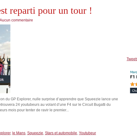
st reparti pour un tour !
Aucun commentaire
Tweet
tion du GP Explorer, nulle surprise d’apprendre que Squeezie lance une
etrouvera 24 youtubeurs au volant d’une F4 sur le Circuit Bugatti du
urs mois pour tenter de ravir le premier...
plorer
,
le Mans
,
Squeezie
,
Stars et automobile
,
Youtubeur