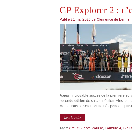
GP Explorer 2 : c’e
Publié
21 mai 2023
de
Clémence de Bernis
|
Après l’incroyable succès de la première édi
seconde édition de sa compétition. Ainsi on r
Mans. Tous se seront entrainés pendant plusie
Lire la suite
Tags:
circuit Bugatti
,
course
,
Formule 4
,
GP Ex