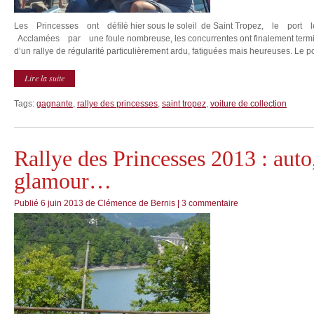
Les Princesses ont défilé hier sous le soleil de Saint Tropez, le por
Acclamées par une foule nombreuse, les concurrentes ont finalement termin
d’un rallye de régularité particulièrement ardu, fatiguées mais heureuses. Le po
Lire la suite
Tags:
gagnante
,
rallye des princesses
,
saint tropez
,
voiture de collection
Rallye des Princesses 2013 : auto
glamour…
Publié
6 juin 2013
de
Clémence de Bernis
|
3 commentaire