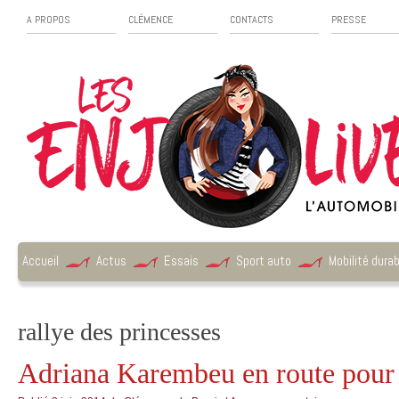
A PROPOS
CLÉMENCE
CONTACTS
PRESSE
Accueil
Actus
Essais
Sport auto
Mobilité durab
rallye des princesses
Adriana Karembeu en route pour 