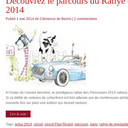
Découvrez le parcours du Rallye 
2014
Publié
1 mai 2014
de
Clémence de Bernis
|
2 commentaire
A l’instar de l’année dernière, le prestigieux rallye des Princesses 2014 ralliera
Si ce défilé de voitures de collections est très attendu par de nombreuses pilot
nouvelle fois sur pied une édition qui devrait séduire...
Lire la suite
Tags:
actus 2014
,
circuit
,
circuit Paul Ricard
,
parcours
,
paris
,
rallye de regularit