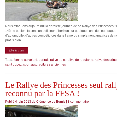
Nous attaquons aujourd’hui la dernière journée de ce Rallye des Princesses 20
14ème édition, faisons un petit tour d’horizon sur quelques uns des équipages
d’automobile, d’autres compétitrices dans l’âme ou simplement amatrices de n
profils bien...
Lire la suite
Tags:
femme au volant
,
portrait
,
rallye auto
,
rallye de regularite
,
rallye des prin
saint tropez
,
sport auto
,
voitures anciennes
Le Rallye des Princesses seul rall
reconnu par la FFSA !
Publié
4 juin 2013
de
Clémence de Bernis
|
3 commentaire