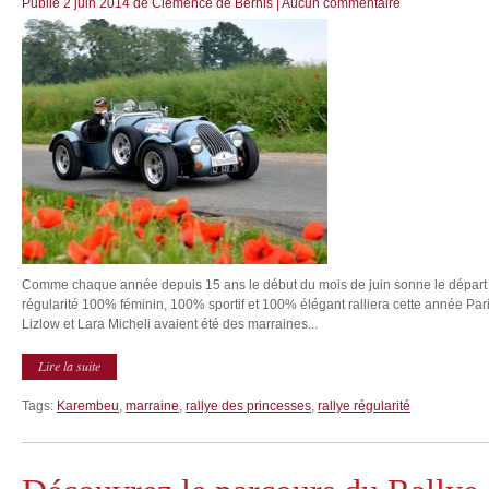
Publié
2 juin 2014
de
Clémence de Bernis
|
Aucun commentaire
Comme chaque année depuis 15 ans le début du mois de juin sonne le départ d
régularité 100% féminin, 100% sportif et 100% élégant ralliera cette année Pari
Lizlow et Lara Micheli avaient été des marraines...
Lire la suite
Tags:
Karembeu
,
marraine
,
rallye des princesses
,
rallye régularité