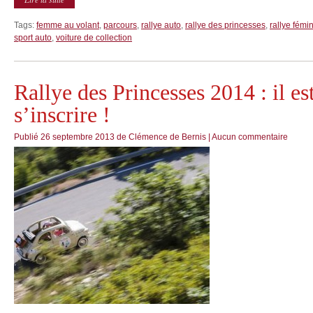
Tags:
femme au volant
,
parcours
,
rallye auto
,
rallye des princesses
,
rallye fémi
sport auto
,
voiture de collection
Rallye des Princesses 2014 : il es
s’inscrire !
Publié
26 septembre 2013
de
Clémence de Bernis
|
Aucun commentaire