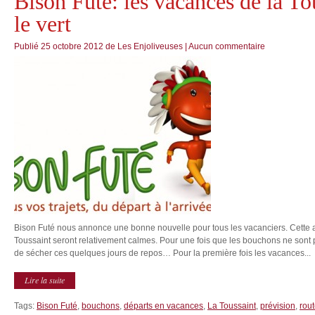
Bison Futé: les vacances de la To
le vert
Publié
25 octobre 2012
de
Les Enjoliveuses
|
Aucun commentaire
Bison Futé nous annonce une bonne nouvelle pour tous les vacanciers. Cette 
Toussaint seront relativement calmes. Pour une fois que les bouchons ne sont
de sécher ces quelques jours de repos… Pour la première fois les vacances...
Lire la suite
Tags:
Bison Futé
,
bouchons
,
départs en vacances
,
La Toussaint
,
prévision
,
rou