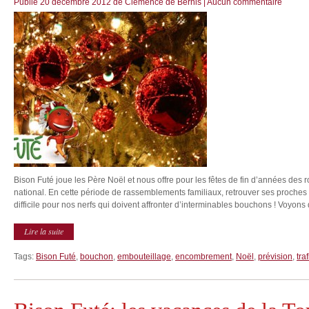
Publié
20 décembre 2012
de
Clémence de Bernis
|
Aucun commentaire
Bison Futé joue les Père Noël et nous offre pour les fêtes de fin d’années des 
national. En cette période de rassemblements familiaux, retrouver ses proches
difficile pour nos nerfs qui doivent affronter d’interminables bouchons ! Voyons
Lire la suite
Tags:
Bison Futé
,
bouchon
,
embouteillage
,
encombrement
,
Noël
,
prévision
,
traf