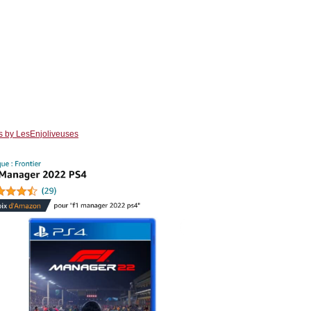
s by LesEnjoliveuses