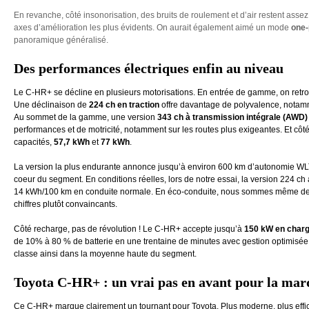
En revanche, côté insonorisation, des bruits de roulement et d’air restent assez
axes d’amélioration les plus évidents. On aurait également aimé un mode
one-
panoramique généralisé.
Des performances électriques enfin au niveau
Le C-HR+ se décline en plusieurs motorisations. En entrée de gamme, on retro
Une déclinaison de
224 ch en traction
offre davantage de polyvalence, notam
Au sommet de la gamme, une version
343 ch à transmission intégrale (AWD)
performances et de motricité, notamment sur les routes plus exigeantes. Et côt
capacités,
57,7 kWh
et
77 kWh
.
La version la plus endurante annonce jusqu’à environ 600 km d’autonomie WLTP
coeur du segment. En conditions réelles, lors de notre essai, la version 224 c
14 kWh/100 km en conduite normale. En éco-conduite, nous sommes même de
chiffres plutôt convaincants.
Côté recharge, pas de révolution ! Le C-HR+ accepte jusqu’à
150 kW en charg
de 10% à 80 % de batterie en une trentaine de minutes avec gestion optimisée d
classe ainsi dans la moyenne haute du segment.
Toyota C-HR+ : un vrai pas en avant pour la mar
Ce C-HR+ marque clairement un tournant pour Toyota. Plus moderne, plus effici