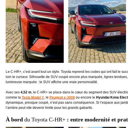
Le C-HR+, c’est avant tout un style. Toyota reprend les codes qui ont fait le 
loin le curseur. Silhouette de SUV coupé encore plus marquée, lignes tendues,
lumineuse marquée : le SUV affiche une vraie personnalité.
Avec ses
4,52 m
, le C-HR+ se place dans le cœur du segment des SUV électri
comme la
Tesla Model Y
, le
Peugeot e-3008
ou encore le
Hyundai Kona Elect
dynamique, presque coupé, n’est pas sans conséquence. Si l’espace aux jambes
l’arrière peut vite devenir limite pour les grands gabarits.
À bord
du Toyota C-HR+
: entre modernité et prat