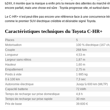
bZ4X, il montre que la marque a enfin pris la mesure des attentes du marché él
encore parfait, mais une chose est sûre : Toyota progresse vite, et surtout dans 
Le C-HR+ n’est peut-être pas encore une référence face à une concurrence trè
comme le premier SUV électrique crédible et désirable signé Toyota.
Caractéristiques techniques du Toyota C-HR+
Places
5
Motorisation
100 % électrique (167 ch
Couple
268 Nm
Longueur
4,53 m
Largeur sans rétros
1,87 m
Hauteur
1,60 m
Empattement
2,75 m
Poids à vide
1 885 kg
0 à 100 km
7,3 sec
Autonomie électrique
Jusqu’à 600 km (WLTP)
Capacité batterie
72 kWh
Temps de recharge sur prise domestique
4,8 h
Temps de recharge sur prise rapide
30 min
Prix de base
39.600 €