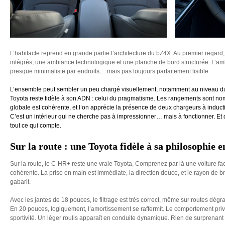
L’habitacle reprend en grande partie l’architecture du bZ4X. Au premier regard, l
intégrés, une ambiance technologique et une planche de bord structurée. L’a
presque minimaliste par endroits… mais pas toujours parfaitement lisible.
L’ensemble peut sembler un peu chargé visuellement, notamment au niveau du
Toyota reste fidèle à son ADN : celui du pragmatisme. Les rangements sont no
globale est cohérente, et l’on apprécie la présence de deux chargeurs à inducti
C’est un intérieur qui ne cherche pas à impressionner… mais à fonctionner. Et d
tout ce qui compte.
Sur la route : une Toyota fidèle à sa philosophie e
Sur la route, le C-HR+ reste une vraie Toyota. Comprenez par là une voiture facil
cohérente. La prise en main est immédiate, la direction douce, et le rayon de
gabarit.
Avec les jantes de 18 pouces, le filtrage est très correct, même sur routes dégr
En 20 pouces, logiquement, l’amortissement se raffermit. Le comportement privil
sportivité. Un léger roulis apparaît en conduite dynamique. Rien de surprenant :