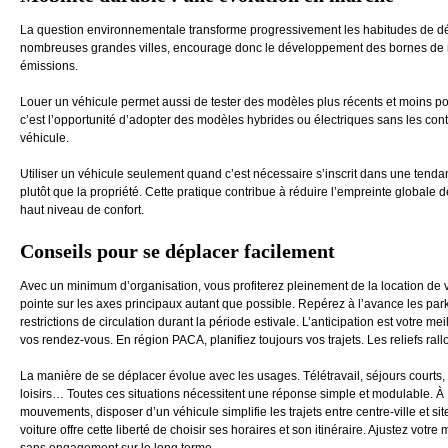
La question environnementale transforme progressivement les habitudes de d
nombreuses grandes villes, encourage donc le développement des bornes de r
émissions.
Louer un véhicule permet aussi de tester des modèles plus récents et moins p
c’est l’opportunité d’adopter des modèles hybrides ou électriques sans les contr
véhicule.
Utiliser un véhicule seulement quand c’est nécessaire s’inscrit dans une tendanc
plutôt que la propriété. Cette pratique contribue à réduire l’empreinte globale
haut niveau de confort.
Conseils pour se déplacer facilement
Avec un minimum d’organisation, vous profiterez pleinement de la location de v
pointe sur les axes principaux autant que possible. Repérez à l’avance les parki
restrictions de circulation durant la période estivale. L’anticipation est votre meill
vos rendez-vous. En région PACA, planifiez toujours vos trajets. Les reliefs rall
La manière de se déplacer évolue avec les usages. Télétravail, séjours courts,
loisirs… Toutes ces situations nécessitent une réponse simple et modulable. À M
mouvements, disposer d’un véhicule simplifie les trajets entre centre-ville et si
voiture offre cette liberté de choisir ses horaires et son itinéraire. Ajustez vot