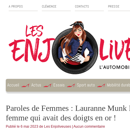
A PROPOS
CLÉMENCE
CONTACTS
PRESSE
Accueil
Actus
Essais
Sport auto
Mobilité durab
Paroles de Femmes : Lauranne Munk 
femme qui avait des doigts en or !
Publié le
6 mai 2023
de
Les Enjoliveuses
|
Aucun commentaire