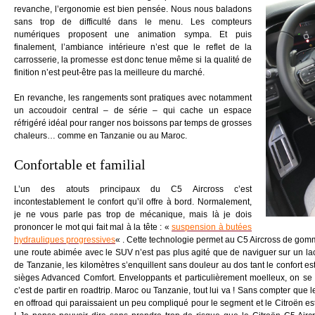
revanche, l’ergonomie est bien pensée. Nous nous baladons
sans trop de difficulté dans le menu. Les compteurs
numériques proposent une animation sympa. Et puis
finalement, l’ambiance intérieure n’est que le reflet de la
carrosserie, la promesse est donc tenue même si la qualité de
finition n’est peut-être pas la meilleure du marché.
En revanche, les rangements sont pratiques avec notamment
un accoudoir central – de série – qui cache un espace
réfrigéré idéal pour ranger nos boissons par temps de grosses
chaleurs… comme en Tanzanie ou au Maroc.
Confortable et familial
L’un des atouts principaux du C5 Aircross c’est
incontestablement le confort qu’il offre à bord. Normalement,
je ne vous parle pas trop de mécanique, mais là je dois
prononcer le mot qui fait mal à la tête : «
suspension à butées
hydrauliques progressives
« . Cette technologie permet au C5 Aircross de gomme
une route abimée avec le SUV n’est pas plus agité que de naviguer sur un lac
de Tanzanie, les kilomètres s’enquillent sans douleur au dos tant le confort es
sièges Advanced Comfort. Enveloppants et particulièrement moelleux, on se 
c’est de partir en roadtrip. Maroc ou Tanzanie, tout lui va ! Sans compter que
en offroad qui paraissaient un peu compliqué pour le segment et le Citroën es