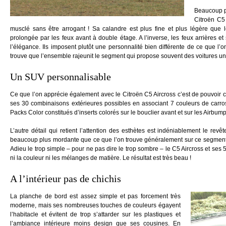
Beaucoup pl
Citroën C5 
musclé sans être arrogant ! Sa calandre est plus fine et plus légère que
prolongée par les feux avant à double étage. A l’inverse, les feux arrières et
l’élégance. Ils imposent plutôt une personnalité bien différente de ce que l’o
trouve que l’ensemble rajeunit le segment qui propose souvent des voitures un p
Un SUV personnalisable
Ce que l’on apprécie également avec le Citroën C5 Aircross c’est de pouvoir 
ses 30 combinaisons extérieures possibles en associant 7 couleurs de carrosse
Packs Color constitués d’inserts colorés sur le bouclier avant et sur les Airbum
L’autre détail qui retient l’attention des esthètes est indéniablement le rev
beaucoup plus mordante que ce que l’on trouve généralement sur ce segment tr
Adieu le trop simple – pour ne pas dire le trop sombre – le C5 Aircross et ses 
ni la couleur ni les mélanges de matière. Le résultat est très beau !
A l’intérieur pas de chichis
La planche de bord est assez simple et pas forcement très
moderne, mais ses nombreuses touches de couleurs égayent
l’habitacle et évitent de trop s’attarder sur les plastiques et
l’ambiance intérieure moins design que ses cousines. En