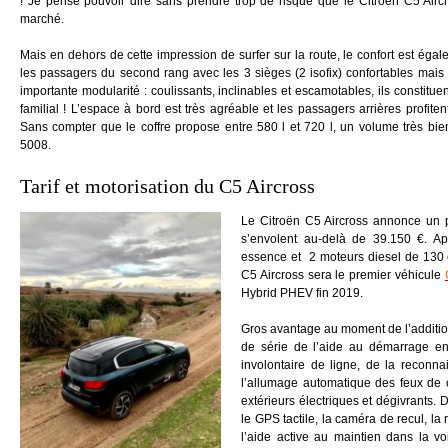
!
Je pense pouvoir dire sans prendre trop de risque que le Citroën C5 Aircr
marché.
Mais en dehors de cette impression de surfer sur la route, le confort est égal
les passagers du second rang avec les 3 sièges (2 isofix) confortables mais s
importante modularité : coulissants, inclinables et escamotables, ils constitu
familial ! L’espace à bord est très agréable et les passagers arrières profite
Sans compter que le coffre propose entre 580 l et 720 l, un volume très bien
5008.
Tarif et motorisation du C5 Aircross
Le Citroën C5 Aircross annonce un 
s’envolent au-delà de 39.150 €. Apr
essence et 2 moteurs diesel de 130 
C5 Aircross sera le premier véhicule
Hybrid PHEV fin 2019.
Gros avantage au moment de l’addition :
de série de l’aide au démarrage en 
involontaire de ligne, de la reconn
l’allumage automatique des feux de 
extérieurs électriques et dégivrants.
D
le GPS tactile, la caméra de recul, l
l’aide active au maintien dans la vo