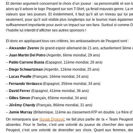
Et dernier argument concernant le choix d’un joueur : sa personnalité et son t
alors qu’il arbore le logo Peugeot sur son T-Shirt, ça ferait mauvais genre. L
valeurs que ses joueurs. Et évidemment, il faut qu’il ait un niveau qui lui 
seulement, pour qu’il soit visible plus longtemps sur le tournoi mais égalemen
suffisamment importante pour avoir un impact sur ses fans. Surtout si comme D
l’habille lui interdit d’afficher ses autres sponsors !
Et donc en appliquant tous ces critères, les ambassadeurs de Peugeot sont :
–
Alexander Zverev
(le grand espoir allemand de 21 ans, actuellement 3ème
–
Juan Martin Del Potro
(Argentin, 6ème mondial, 29 ans)
–
Pablo Carreno Busta
(Espagnol, 11ème mondial, 26 ans)
–
Diego Schwartzman
(Argentin, 12ème mondial, 25 ans)
–
Lucas Pouille
(Français, 16ème mondial, 24 ans)
–
Fernando Verdasco
(Espagnol, 35ème mondial, 34 ans)
–
David Ferrer
(Espagnol, 41ème mondial, 36 ans)
–
Gilles Simon
(Français, 65ème mondial, 34 ans)
–
Jérémy Chardy
(Français, 86ème mondial, 31 ans)
–
Jamie Murray
(Britannique, 11ème au classement ATP en double. Le frère d
On remarquera que
Novak Djokovic
ne fait plus partie de la « Team Peugeo
absentes. Pour le Serbe, c’est une volonté du joueur de chercher des spon
Peugeot, c’est une volonté de diversifier ses choix. Quant aux femmes, deu