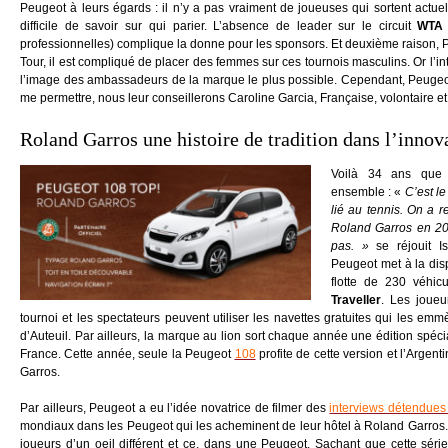
Peugeot à leurs égards : il n’y a pas vraiment de joueuses qui sortent actuel
difficile de savoir sur qui parier. L’absence de leader sur le circuit
WTA
professionnelles) complique la donne pour les sponsors. Et deuxième raison, 
Tour, il est compliqué de placer des femmes sur ces tournois masculins. Or l’in
l’image des ambassadeurs de la marque le plus possible. Cependant, Peugeot
me permettre, nous leur conseillerons Caroline Garcia, Française, volontaire e
Roland Garros une histoire de tradition dans l’innov
Voilà 34 ans que 
ensemble : «
C’est l
lié au tennis. On a
Roland Garros en 201
pas. »
se réjouit Is
Peugeot met à la dis
flotte de 230 véhi
Traveller
. Les joueu
tournoi et les spectateurs peuvent utiliser les navettes gratuites qui les e
d’Auteuil. Par ailleurs, la marque au lion sort chaque année une édition spéc
France. Cette année, seule la Peugeot
108
profite de cette version et l’Argent
Garros.
Par ailleurs, Peugeot a eu l’idée novatrice de filmer des
interviews détendues
mondiaux dans les Peugeot qui les acheminent de leur hôtel à Roland Garros
joueurs d’un oeil différent et ce, dans une Peugeot. Sachant que cette sér