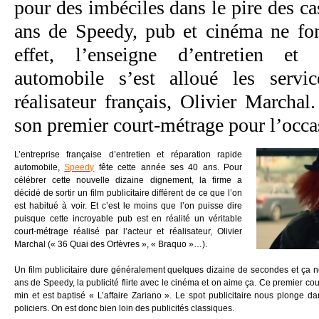
pour des imbéciles dans le pire des ca
ans de Speedy, pub et cinéma ne fo
effet, l’enseigne d’entretien et 
automobile s’est alloué les servic
réalisateur français, Olivier Marchal.
son premier court-métrage pour l’oc
L’entreprise française d’entretien et réparation rapide
automobile,
Speedy
fête cette année ses 40 ans. Pour
célébrer cette nouvelle dizaine dignement, la firme a
décidé de sortir un film publicitaire différent de ce que l’on
est habitué à voir. Et c’est le moins que l’on puisse dire
puisque cette incroyable pub est en réalité un véritable
court-métrage réalisé par l’acteur et réalisateur, Olivier
Marchal (« 36 Quai des Orfèvres », « Braquo »…).
Un film publicitaire dure généralement quelques dizaine de secondes et ça n
ans de Speedy, la publicité flirte avec le cinéma et on aime ça. Ce premier cou
min et est b
aptisé « L’affaire Zariano ». Le spot publicitaire nous plonge d
policiers. On est donc bien loin des publicités classiques.