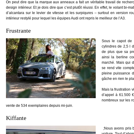
On peut dire que la marque aux anneaux a fait un véritable travail de rech
design intérieur. Et je dois dire que c’est plutôt réussi. En effet, le volant bi-ma
d’alcantara sur le levier de vitesse et les surpiqures – surtout en version 
intérieur restylé pour lequel les équipes Audi ont repris le meilleur de l’A3.
Frustrante
Sous le capot de 
cylindres de 2,5 l 
de plus que sa pr
ainsi la berline c
marché. Mais qui dit
se rend vite compt
pleine puissance 
gâche en rien le pla
Mais la frustration 
d’appel à 61.500 €
nombreux sur les r
vente de 534 exemplaires depuis mi-juin.
Kiffante
;Nous avons pris b
voiture. Tout d’abor