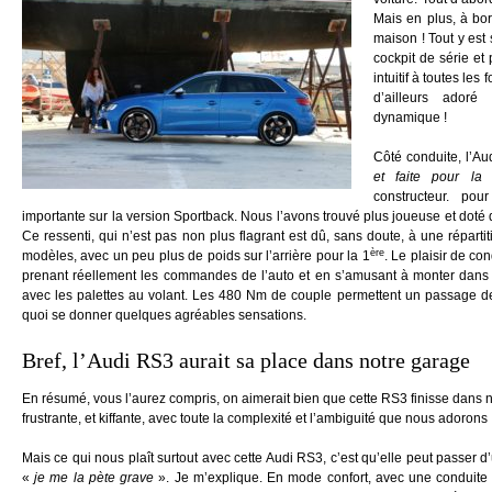
Mais en plus, à bo
maison ! Tout y est s
cockpit de série e
intuitif à toutes le
d’ailleurs ador
dynamique !
Côté conduite, l’A
et faite pour la 
constructeur. pou
importante sur la version Sportback. Nous l’avons trouvé plus joueuse et doté
Ce ressenti, qui n’est pas non plus flagrant est dû, sans doute, à une réparti
ère
modèles, avec un peu plus de poids sur l’arrière pour la 1
. Le plaisir de c
prenant réellement les commandes de l’auto et en s’amusant à monter dans 
avec les palettes au volant. Les 480 Nm de couple permettent un passage de
quoi se donner quelques agréables sensations.
Bref, l’Audi RS3 aurait sa place dans notre garage
En résumé, vous l’aurez compris, on aimerait bien que cette RS3 finisse dans no
frustrante, et kiffante, avec toute la complexité et l’ambiguité que nous adorons 
Mais ce qui nous plaît surtout avec cette Audi RS3, c’est qu’elle peut passer
«
je me la pète grave
». Je m’explique. En mode confort, avec une conduite c