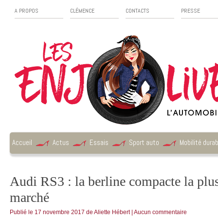
A PROPOS
CLÉMENCE
CONTACTS
PRESSE
Accueil
Actus
Essais
Sport auto
Mobilité durab
Audi RS3 : la berline compacte la plu
marché
Publié le
17 novembre 2017
de
Aliette Hébert
|
Aucun commentaire