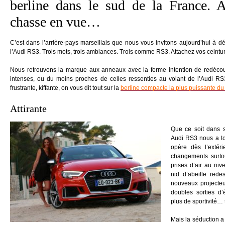
berline dans le sud de la France. A
chasse en vue…
C’est dans l’arrière-pays marseillais que nous vous invitons aujourd’hui à dé
l’Audi RS3. Trois mots, trois ambiances. Trois comme RS3. Attachez vos ceintu
Nous retrouvons la marque aux anneaux avec la ferme intention de redécou
intenses, ou du moins proches de celles ressenties au volant de l’Audi RS3
frustrante, kiffante, on vous dit tout sur la
berline compacte la plus puissante d
Attirante
Que ce soit dans s
Audi RS3 nous a to
opère dès l’extér
changements surtou
prises d’air au ni
nid d’abeille rede
nouveaux projecteu
doubles sorties d’
plus de sportivité… 
Mais la séduction a 