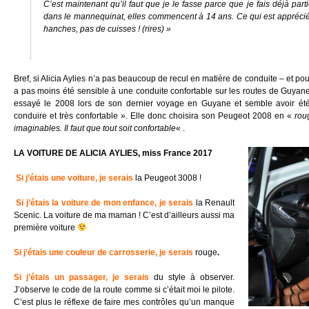
C’est maintenant qu’il faut que je le fasse parce que je fais déjà parti
dans le mannequinat, elles commencent à 14 ans. Ce qui est apprécié 
hanches, pas de cuisses ! (rires) »
Bref, si Alicia Aylies n’a pas beaucoup de recul en matière de conduite – et pou
a pas moins été sensible à une conduite confortable sur les routes de Guyane
essayé le 2008 lors de son dernier voyage en Guyane et semble avoir été 
conduire et très confortable ». Elle donc
choisira son Peugeot 2008 en «
rou
imaginables. Il faut que tout soit confortable
« .
LA VOITURE DE ALICIA AYLIES, miss France 2017
Si j’étais une voiture, je serais
la Peugeot 3008 !
Si j’étais la voiture de mon enfance, je serais
la Renault
Scenic. La voiture de ma maman ! C’est d’ailleurs aussi ma
première voiture
Si j’étais une couleur de carrosserie, je serais
rouge
.
Si j’étais un passager, je serais
du style à observer.
J’observe le code de la route comme si c’était moi le pilote.
C’est plus le réflexe de faire mes contrôles qu’un manque