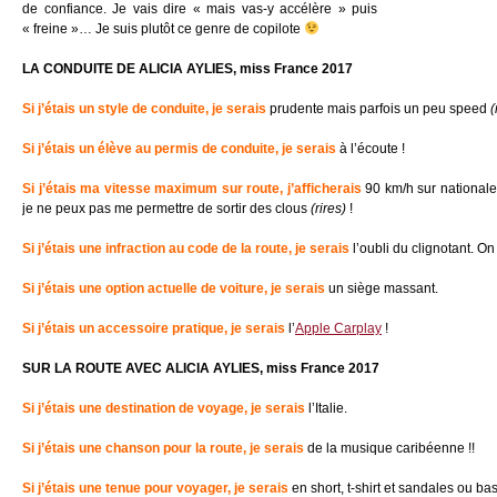
de confiance. Je vais dire « mais vas-y accélère » puis
« freine »… Je suis plutôt ce genre de copilote
LA CONDUITE DE ALICIA AYLIES, miss France 2017
Si j’étais un style de conduite, je serais
prudente mais parfois un peu speed
(
Si j’étais un élève au permis de conduite, je serais
à l’écoute !
Si j’étais ma vitesse maximum sur route, j’afficherai
s
90 km/h sur national
je ne peux pas me permettre de sortir des clous
(rires)
!
Si j’étais une infraction au code de la route, je serais
l’oubli du clignotant. On
Si j’étais une option actuelle de voiture, je serais
un siège massant.
Si j’étais un accessoire pratique, je serais
l’
Apple Carplay
!
SUR LA ROUTE AVEC ALICIA AYLIES, miss France 2017
Si j’étais une destination de voyage, je serais
l’Italie.
Si j’étais une chanson pour la route, je serais
de la musique caribéenne !!
Si j’étais une tenue pour voyager, je serais
en short, t-shirt et sandales ou ba