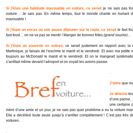
Si j’étais une habitude inavouable en voiture, ce serait
je ne sais pas tr
voiture… Je sais pas. En même temps, tout le monde chante en hurlant da
inavouable !
Si j’étais un encas ou une pause déjeuner sur la route, ce serait
le fast f
fast-food… on ne va pas se mentir ! Manger de bonnes frites
(grand sourire)
…
Si j’étais un souvenir en voiture,
ce serai
t justement en rapport avec la 
Martinique, je faisais de l’escrime le mardi et le vendredi. Et avec ma petite
toujours au McDonald le mardi et le vendredi. Et on le mangeait systématiq
s’arrêtait même devant l’aéroport et on voyait les avions passer.
.
J’aime
que ma 
Je déteste
le
d’une panne…
une certaine p
mère d’une amie et un jour, je ne sais pas quel problème a eu la voiture mais 
Elle a décéléré toute seule jusqu’à s’arrêter complètement ! C’est pas très d
voitures.
.