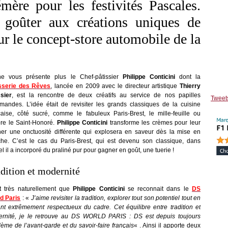
ère pour les festivités Pascales.
goûter aux créations uniques de
ur le concept-store automobile de la
e vous présente plus le Chef-pâtissier
Philippe Conticini
dont la
sserie des Rêves
, lancée en 2009 avec le directeur artistique
Thierry
sier
, est la rencontre de deux créatifs au service de nos papilles
Tweet
mandes. L’idée était de revisiter les grands classiques de la cuisine
çaise, côté sucré, comme le fabuleux Paris-Brest, le mille-feuille ou
re le Saint-Honoré.
Philippe Conticini
transforme les crèmes pour leur
er une onctuosité différente qui explosera en saveur dès la mise en
he. C’est le cas du Paris-Brest, qui est devenu son classique, dans
el il a incorporé du praliné pur pour gagner en goût, une tuerie !
dition et modernité
t très naturellement que
Philippe Conticini
se reconnait dans le
DS
d Paris
:
«
J’aime revisiter la tradition, explorer tout son potentiel tout en
ant extrêmement respectueux du cadre. Cet équilibre entre tradition et
rnité, je le retrouve au DS WORLD PARIS : DS est depuis toujours
ème de l’avant-garde et du savoir-faire français
«
. Ainsi il apporte deux