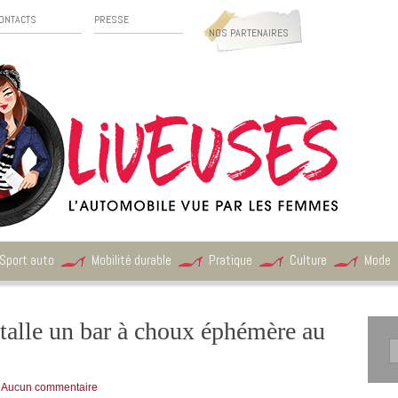
ONTACTS
PRESSE
NOS PARTENAIRES
Sport auto
Mobilité durable
Pratique
Culture
Mode
stalle un bar à choux éphémère au
|
Aucun commentaire