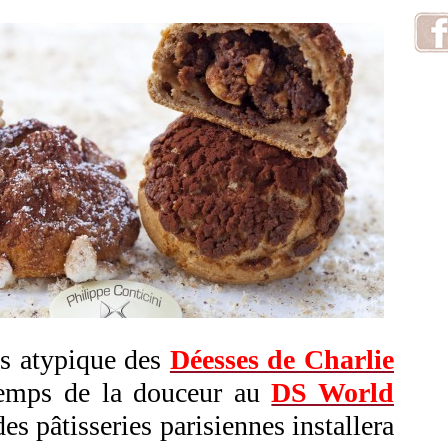
ès atypique des
Déesses de Charlie
 temps de la douceur au
DS World
es pâtisseries parisiennes installera