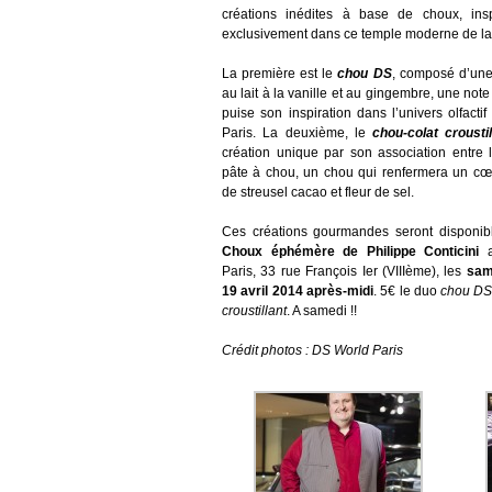
créations inédites à base de choux, in
exclusivement dans ce temple moderne de la 
La première est le
chou DS
, composé d’une
au lait à la vanille et au gingembre, une not
puise son inspiration dans l’univers olfact
Paris. La deuxième, le
chou-colat croustil
création unique par son association entre l
pâte à chou, un chou qui renfermera un cœur
de streusel cacao et fleur de sel.
Ces créations gourmandes seront disponi
Choux éphémère de Philippe Conticini
Paris, 33 rue François Ier (VIIIème), les
sam
19 avril 2014 après-midi
. 5€ le duo
chou D
croustillant
. A samedi !!
Crédit photos : DS World Paris