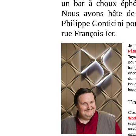
un bar à choux éphém
Nous avons hâte de 
Philippe Conticini po
rue François Ier.
Je n
Pâti
Teys
gour
fran
enco
donn
bouc
lequ
Tra
C’es
Worl
rest
mode
embl