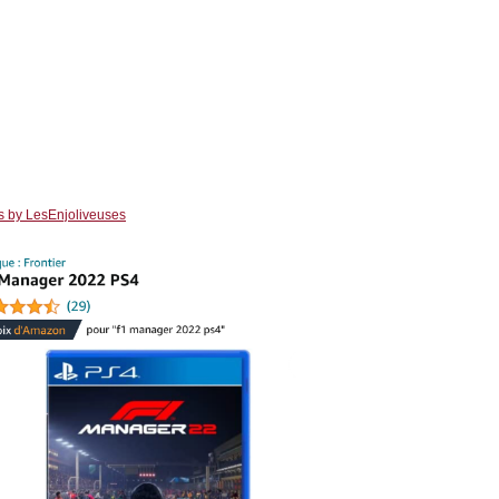
s by LesEnjoliveuses