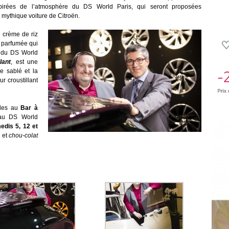
spirées de l’atmosphère du DS World Paris, qui seront proposées
mythique voiture de Citroën.
 crème de riz
e parfumée qui
if du DS World
lant
, est une
e sablé et la
 croustillant
bles au
Bar à
au
DS World
edis 5, 12 et
S
et
chou-colat