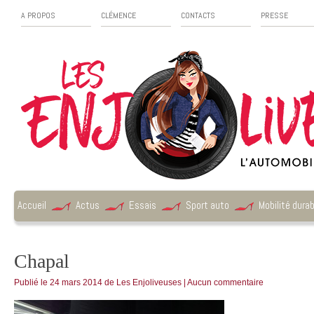
A PROPOS
CLÉMENCE
CONTACTS
PRESSE
Accueil
Actus
Essais
Sport auto
Mobilité durab
Chapal
Publié le
24 mars 2014
de
Les Enjoliveuses
|
Aucun commentaire