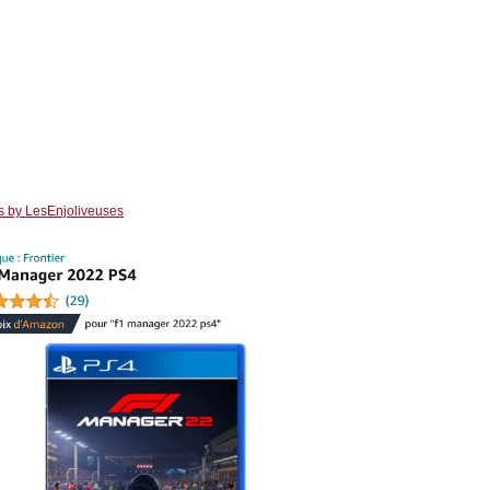
s by LesEnjoliveuses