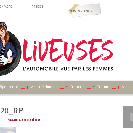
ONTACTS
PRESSE
NOS PARTENAIRES
Sport auto
Mobilité durable
Pratique
Culture
Mode
320_RB
nis
|
Aucun commentaire