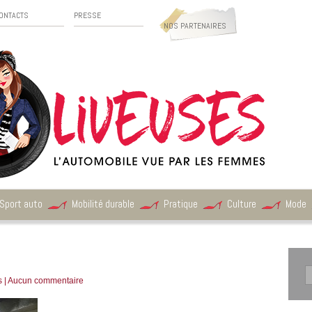
ONTACTS
PRESSE
NOS PARTENAIRES
Sport auto
Mobilité durable
Pratique
Culture
Mode
s
|
Aucun commentaire