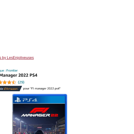
s by LesEnjoliveuses