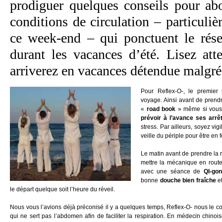
prodiguer quelques conseils pour ab
conditions de circulation – particuliè
ce week-end – qui ponctuent le résea
durant les vacances d’été. Lisez att
arriverez en vacances détendue malg
Pour Reflex-O-, le premier 
voyage. Ainsi avant de prendr
«
road book
» même si vous 
prévoir à l’avance ses arrê
stress. Par ailleurs, soyez vigi
veille du périple pour être en 
Le matin avant de prendre la 
mettre la mécanique en rout
avec une séance de
QI-go
bonne
douche bien fraîche
e
le départ quelque soit l’heure du réveil.
Nous vous l’avions déjà préconisé il y a quelques temps, Reflex-O- nous le co
qui ne sert pas l’abdomen afin de faciliter la respiration. En médecin chinoi