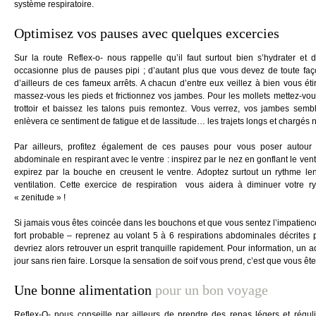
système respiratoire.
Optimisez vos pauses avec quelques excercies
Sur la route Reflex-o- nous rappelle qu’il faut surtout bien s’hydrater et
occasionne plus de pauses pipi ; d’autant plus que vous devez de toute faço
d’ailleurs de ces fameux arrêts. A chacun d’entre eux veillez à bien vous étir
massez-vous les pieds et frictionnez vos jambes. Pour les mollets mettez-vou
trottoir et baissez les talons puis remontez. Vous verrez, vos jambes semb
enlèvera ce sentiment de fatigue et de lassitude… les trajets longs et chargés
Par ailleurs, profitez également de ces pauses pour vous poser autour 
abdominale en respirant avec le ventre : inspirez par le nez en gonflant le ve
expirez par la bouche en creusent le ventre. Adoptez surtout un rythme len
ventilation. Cette exercice de respiration vous aidera à diminuer votre r
« zenitude » !
Si jamais vous êtes coincée dans les bouchons et que vous sentez l’impatienc
fort probable – reprenez au volant 5 à 6 respirations abdominales décrites p
devriez alors retrouver un esprit tranquille rapidement. Pour information, un a
jour sans rien faire. Lorsque la sensation de soif vous prend, c’est que vous êt
Une bonne alimentation
pour un bon voyage
Reflex-O- nous conseille par ailleurs de prendre des repas légers et régulie