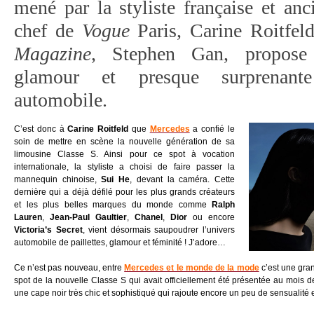
mené par la styliste française et anc
chef de
Vogue
Paris, Carine Roitfeld
Magazine
, Stephen Gan, propose
glamour et presque surprenante
automobile.
C’est donc à
Carine Roitfeld
que
Mercedes
a confié le
soin de mettre en scène la nouvelle génération de sa
limousine Classe S. Ainsi pour ce spot à vocation
internationale, la styliste a choisi de faire passer la
mannequin chinoise,
Sui He
, devant la caméra. Cette
dernière qui a déjà défilé pour les plus grands créateurs
et les plus belles marques du monde comme
Ralph
Lauren
,
Jean-Paul Gaultier
,
Chanel
,
Dior
ou encore
Victoria’s Secret
, vient désormais saupoudrer l’univers
automobile de paillettes, glamour et féminité ! J’adore…
Ce n’est pas nouveau, entre
Mercedes et le monde de la mode
c’est une gran
spot de la nouvelle Classe S qui avait officiellement été présentée au mois de
une cape noir très chic et
sophistiqué qui rajoute encore un peu de sensualité e