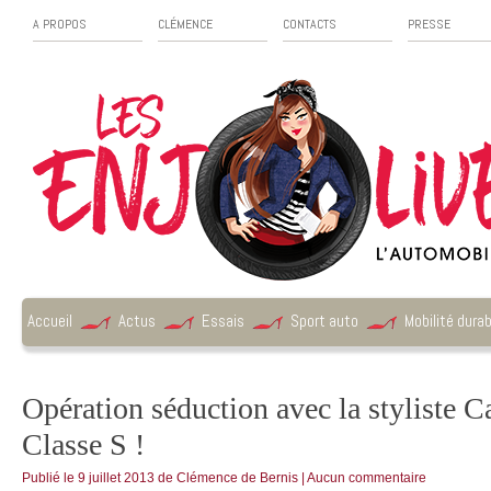
A PROPOS
CLÉMENCE
CONTACTS
PRESSE
Accueil
Actus
Essais
Sport auto
Mobilité durab
Opération séduction avec la styliste Ca
Classe S !
Publié le
9 juillet 2013
de
Clémence de Bernis
|
Aucun commentaire