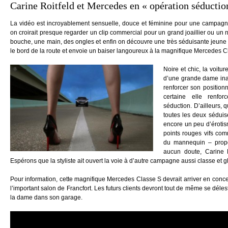
Carine Roitfeld et Mercedes en « opération séductio
La vidéo est incroyablement sensuelle, douce et féminine pour une campagne
on croirait presque regarder un clip commercial pour un grand joaillier ou un 
bouche, une main, des ongles et enfin on découvre une très séduisante jeune 
le bord de la route et envoie un baiser langoureux à la magnifique Mercedes C
Noire et chic, la voitu
d’une grande dame inac
renforcer son positio
certaine elle renfo
séduction. D’ailleurs, 
toutes les
deux séduise
encore un peu d’érotis
points rouges vifs com
du mannequin – propo
aucun doute, Carine R
Espérons que la styliste ait ouvert la voie à d’autre campagne aussi classe et g
Pour information, cette magnifique Mercedes Classe S devrait arriver en conc
l’important salon de Francfort. Les futurs clients devront tout de même se dé
la dame dans son garage.