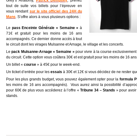
Grey’s Anatomy,
Patrick Dempsey
, prenez
tout de suite vos billets pour l’épreuve en
vous rendant
sur le site officiel des 24H du
Mans
. S’offre alors à vous plusieurs options :
Le
pass Enceinte Générale « Semaine »
à
71€ et gratuit pour les moins de 16 ans
accompagnés. Ce dernier donne accès à tout
le circuit dont les virages Mulsanne et Arnage, le village et les concerts.
Le
pack Mulsanne-Arnage « Semaine »
pour vivre à la course exclusivement
du circuit. Cette option vous coûtera 30€ et est gratuit pour les moins de 16 ans
Un billet «
course
» à 45€ pour le week-end.
Un ticket d’entrée pour les
essais
à 30€ et 12€ si vous décidez de ne rester qu
Pour les plus grands budget, vous pouvez également opter pour la
formula P
les moins de 16 ans accompagnés). Vous aurez ainsi la possibilité d’approch
pour 60€ de plus vous accéderez à l’offre «
Tribune 34 – Stands
» pour avoir
stands.