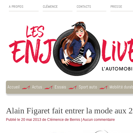
A PROPOS
CLÉMENCE
CONTACTS
PRESSE
Accueil
Actus
Essais
Sport auto
Mobilité durab
Alain Figaret fait entrer la mode au
Publié le
20 mai 2013
de
Clémence de Bernis
|
Aucun commentaire