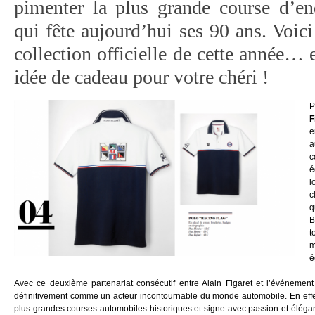
pimenter la plus grande course d’e
qui fête aujourd’hui ses 90 ans. Voic
collection officielle de cette année… 
idée de cadeau pour votre chéri !
P
F
e
a
c
é
l
c
q
B
t
m
é
Avec ce deuxième partenariat consécutif entre Alain Figaret et l’événement
définitivement comme un acteur incontournable du monde automobile. En effet,
plus grandes courses automobiles historiques et signe avec passion et élégan