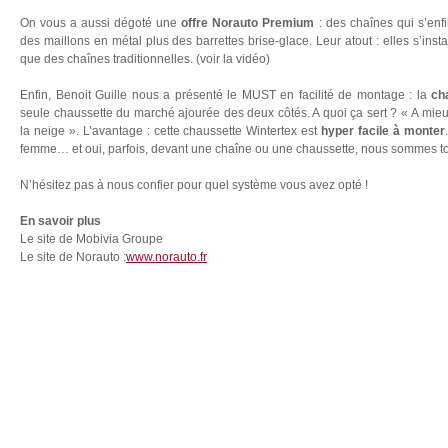
On vous a aussi dégoté une
offre Norauto Premium
: des chaînes qui s’enf
des maillons en métal plus des barrettes brise-glace. Leur atout : elles s’inst
que des chaînes traditionnelles. (voir la vidéo)
Enfin, Benoit Guille nous a présenté le MUST en facilité de montage : la
ch
seule chaussette du marché ajourée des deux côtés. A quoi ça sert ? « A mieu
la neige ». L’avantage : cette chaussette Wintertex est
hyper facile à monter
femme… et oui, parfois, devant une chaîne ou une chaussette, nous sommes 
N’hésitez pas à nous confier pour quel système vous avez opté !
En savoir plus
Le site de Mobivia Groupe
Le site de Norauto :
www.norauto.fr