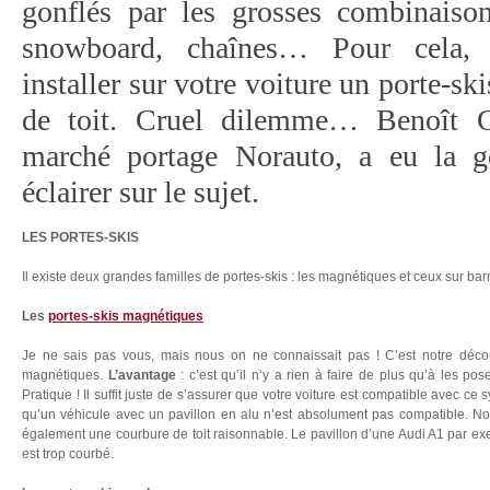
gonflés par les grosses combinaisons
snowboard, chaînes… Pour cela, 
installer sur votre voiture un porte-ski
de toit. Cruel dilemme… Benoît Gu
marché portage Norauto, a eu la ge
éclairer sur le sujet.
LES PORTES-SKIS
Il existe deux grandes familles de portes-skis : les magnétiques et ceux sur bar
Les
portes-skis magnétiques
Je ne sais pas vous, mais nous on ne connaissait pas ! C’est notre découv
magnétiques.
L’avantage
: c’est qu’il n’y a rien à faire de plus qu’à les po
Pratique ! Il suffit juste de s’assurer que votre voiture est compatible avec c
qu’un véhicule avec un pavillon en alu n’est absolument pas compatible. Norm
également une courbure de toit raisonnable. Le pavillon d’une Audi A1 par exemp
est trop courbé.