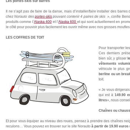
Les portes-skis sur barres
Il ne s’agit pas de faire de la danse, mais d’installer/faire installer des barres d
chez Norauto des
portes-skis
pouvant contenir 4 paires de skis
», confie Beno
produits comme l’
Alaska 400
et l’
Alaska 600
et qui sont actuellement en promo
le côté pour pouvoir plus facilement les ouvrir même avec nos grosses moufles 
LES COFFRES DE TOIT
Pour transporter les
Ces derniers prés
bien sûr, y glisser
l
vêtements volumi
véhicule le plus g
berline ou un brea
toit.
« Je vous dirigerais 
qui est à
149.90 e
litres
», nous conseil
Chaînes ou chauss
Et pour vous équiper au niveau des roues, pensez à prendre des chaînes neige
reculons… Vous pouvez en trouver sur le site Norauto
à partir de 19.90 euros