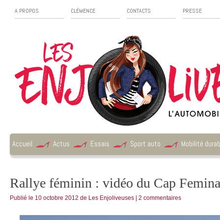
A PROPOS
CLÉMENCE
CONTACTS
PRESSE
Accueil
Actus
Essais
Sport auto
Mobilité durab
Rallye féminin : vidéo du Cap Femin
Publié le
10 octobre 2012
de
Les Enjoliveuses
|
2 commentaires