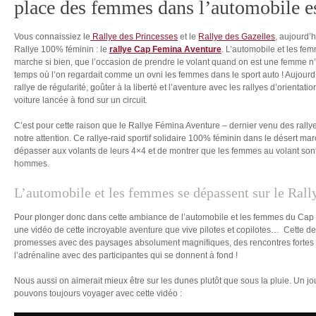
place des femmes dans l’automobile es
Vous connaissiez le
Rallye des Princesses
et le
Rallye des Gazelles
, aujourd’
Rallye 100% féminin : le
rallye Cap Femina
Aventure
. L’automobile et les fe
marche si bien, que l’occasion de prendre le volant quand on est une femme n’est
temps où l’on regardait comme un ovni les femmes dans le sport auto ! Aujourd’
rallye de régularité, goûter à la liberté et l’aventure avec les rallyes d’orienta
voiture lancée à fond sur un circuit.
C’est pour cette raison que le Rallye Fémina Aventure – dernier venu des rally
notre attention. Ce rallye-raid sportif solidaire 100% féminin dans le désert m
dépasser aux volants de leurs 4×4 et de montrer que les femmes au volant sont
hommes.
L’automobile et les femmes se dépassent sur le Ral
Pour plonger donc dans cette ambiance de l’automobile et les femmes du Cap 
une vidéo de cette incroyable aventure que vive pilotes et copilotes… Cette de
promesses avec des paysages absolument magnifiques, des rencontres fortes
l’adrénaline avec des participantes qui se donnent à fond !
Nous aussi on aimerait mieux être sur les dunes plutôt que sous la pluie. Un j
pouvons toujours voyager avec cette vidéo :